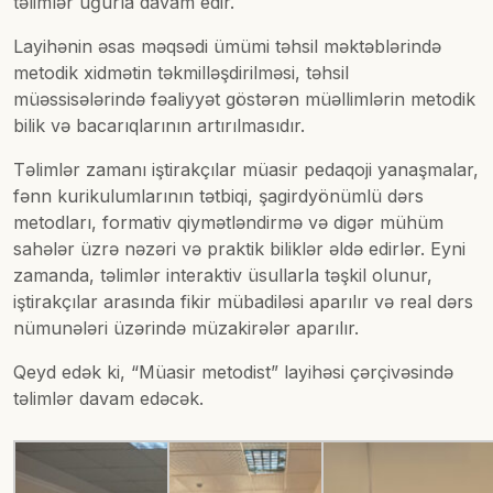
təlimlər uğurla davam edir.
Layihənin əsas məqsədi ümümi təhsil məktəblərində
metodik xidmətin təkmilləşdirilməsi, təhsil
müəssisələrində fəaliyyət göstərən müəllimlərin metodik
bilik və bacarıqlarının artırılmasıdır.
Təlimlər zamanı iştirakçılar müasir pedaqoji yanaşmalar,
fənn kurikulumlarının tətbiqi, şagirdyönümlü dərs
metodları, formativ qiymətləndirmə və digər mühüm
sahələr üzrə nəzəri və praktik biliklər əldə edirlər. Eyni
zamanda, təlimlər interaktiv üsullarla təşkil olunur,
iştirakçılar arasında fikir mübadiləsi aparılır və real dərs
nümunələri üzərində müzakirələr aparılır.
Qeyd edək ki, “Müasir metodist” layihəsi çərçivəsində
təlimlər davam edəcək.