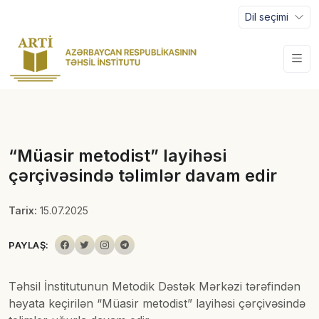
Dil seçimi
“Müasir metodist” layihəsi
çərçivəsində təlimlər davam edir
Tarix:
15.07.2025
PAYLAŞ:
Təhsil İnstitutunun Metodik Dəstək Mərkəzi tərəfindən
həyata keçirilən “Müasir metodist” layihəsi çərçivəsində