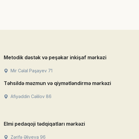
Metodik dəstək və peşəkar inkişaf mərkəzi
Mir Cəlal Paşayev 71
Təhsildə məzmun və qiymətləndirmə mərkəzi
Afiyəddin Cəlilov 86
Elmi pedaqoji tədqiqatları mərkəzi
Zərifə Əliyeva 96