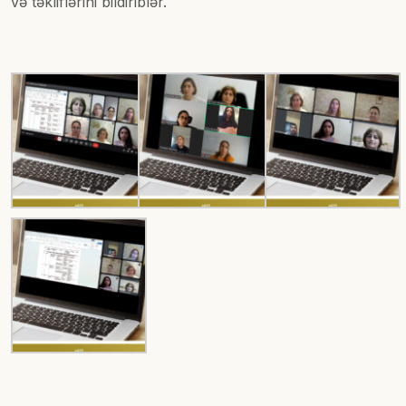
və təkliflərini bildiriblər.