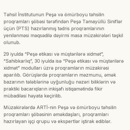
Təhsil İnstitutunun Peşə və ömürboyu təhsilin
proqramları şöbəsi tərəfindən Peşə Təmayüllü Siniflər
üçün (PTS) hazırlanmış tədris proqramlarının
yenilənməsi məqsədilə dəyirmi masa müzakirələri təşkil
olunub.
29 iyulda “Peşə etikası və müştərilərə xidmət”,
“Sahibkarlıq”, 30 iyulda isə “Peşə etikası və müştərilərə
xidmət” modulları üzrə proqramların müzakirəsi
aparılıb. Görüşlərdə proqramların məzmunu, əmək
bazarının tələblərinə uyğunluğu nəzəri biliklərin və
praktiki bacarıqların inkişafı istiqamətində fikir
mübadiləsi həyata keçirilib.
Müzakirələrdə ARTİ-nin Peşə və ömürboyu təhsilin
proqramları şöbəsinin əməkdaşları, proqramları
hazırlayan işçi qrupu və ekspertlər iştirak ediblər.