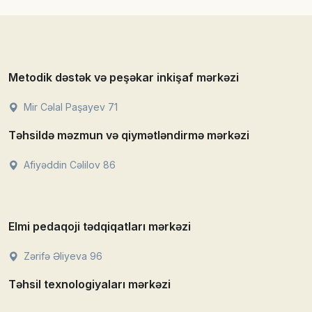
Metodik dəstək və peşəkar inkişaf mərkəzi
Mir Cəlal Paşayev 71
Təhsildə məzmun və qiymətləndirmə mərkəzi
Afiyəddin Cəlilov 86
Elmi pedaqoji tədqiqatları mərkəzi
Zərifə Əliyeva 96
Təhsil texnologiyaları mərkəzi