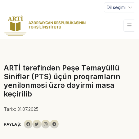
Dil seçimi
ARTİ tərəfindən Peşə Təmayüllü
Siniflər (PTS) üçün proqramların
yenilənməsi üzrə dəyirmi masa
keçirilib
Tarix:
31.07.2025
PAYLAŞ: