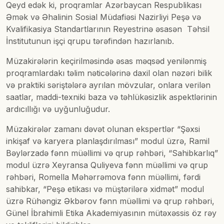
Qeyd edək ki, proqramlar Azərbaycan Respublikası
Əmək və Əhalinin Sosial Müdafiəsi Nazirliyi Peşə və
Kvalifikasiya Standartlarının Reyestrinə əsasən Təhsil
İnstitutunun işçi qrupu tərəfindən hazırlanıb.
Müzakirələrin keçirilməsində əsas məqsəd yenilənmiş
proqramlardakı təlim nəticələrinə daxil olan nəzəri bilik
və praktiki səriştələrə ayrılan mövzular, onlara verilən
saatlar, maddi-texniki baza və təhlükəsizlik aspektlərinin
ardıcıllığı və uyğunluğudur.
Müzakirələr zamanı dəvət olunan ekspertlər “Şəxsi
inkişaf və karyera planlaşdırılması” modul üzrə, Ramil
Bəylərzadə fənn müəllimi və qrup rəhbəri, “Sahibkarlıq”
modul üzrə Xeyransa Quliyeva fənn müəllimi və qrup
rəhbəri, Romella Məhərrəmova fənn müəllimi, fərdi
sahibkar, “Peşə etikası və müştərilərə xidmət” modul
üzrə Rühəngiz Əkbərov fənn müəllimi və qrup rəhbəri,
Günel İbrahimli Etika Akademiyasının mütəxəssis öz rəy