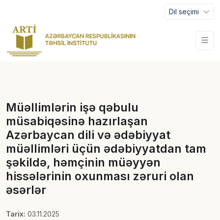
Dil seçimi
Müəllimlərin işə qəbulu
müsabiqəsinə hazırlaşan
Azərbaycan dili və ədəbiyyat
müəllimləri üçün ədəbiyyatdan tam
şəkildə, həmçinin müəyyən
hissələrinin oxunması zəruri olan
əsərlər
Tarix:
03.11.2025