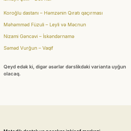
Koroğlu dastanı – Həmzənin Qıratı qaçırması
Məhəmməd Füzuli – Leyli və Məcnun
Nizami Gəncəvi – İskəndərnamə
Səməd Vurğun – Vaqif
Qeyd edək ki, digər əsərlər dərslikdəki varianta uyğun
olacaq.