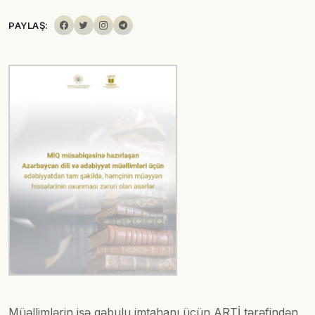
PAYLAŞ:
Müəllimlərin işə qəbulu imtahanı üçün ARTİ tərəfindən