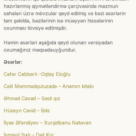
hazırlanmış qiymətləndirmə çərçivəsində məzmun
sahələri üzrə mövzular qeyd edilmiş və bəzi əsərlərin
tam şəkildə, bəzilərinin isə müəyyən hissələrinin
oxunması tövsiyə edilmişdir.
Həmin əsərləri aşağıda qeyd olunan versiyadan
oxumağınız məqsədəuyğundur.
Əsərlər:
Cəfər Cabbarlı -Oqtay Eloğlu
Cəlil Məmmədquluzadə – Anamın kitabı
Əhməd Cavad – Səsli qız
Hüseyn Cavid – İblis
İlyas Əfəndiyev – Xurşidbanu Natəvan
İsmayıl Şıxlı – Dəli Kür