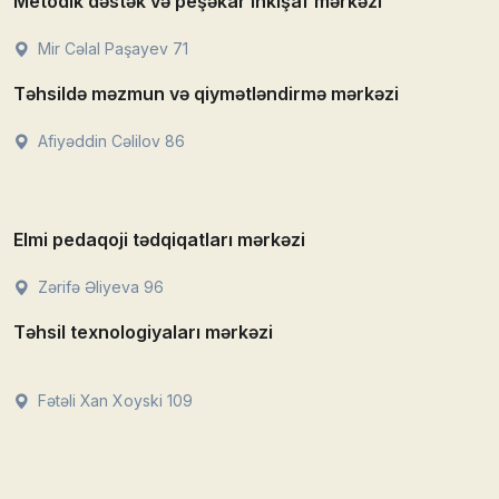
Metodik dəstək və peşəkar inkişaf mərkəzi
Mir Cəlal Paşayev 71
Təhsildə məzmun və qiymətləndirmə mərkəzi
Afiyəddin Cəlilov 86
Elmi pedaqoji tədqiqatları mərkəzi
Zərifə Əliyeva 96
Təhsil texnologiyaları mərkəzi
Fətəli Xan Xoyski 109