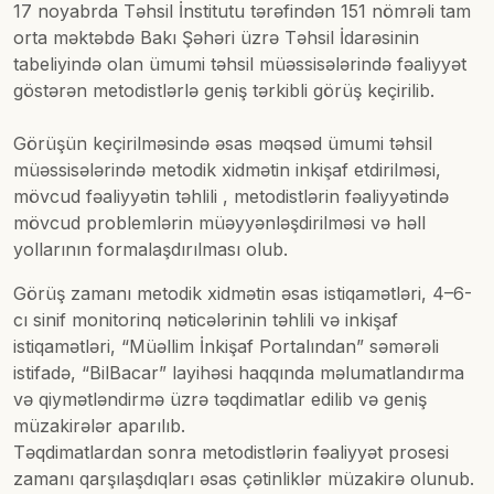
17 noyabrda Təhsil İnstitutu tərəfindən 151 nömrəli tam
orta məktəbdə Bakı Şəhəri üzrə Təhsil İdarəsinin
tabeliyində olan ümumi təhsil müəssisələrində fəaliyyət
göstərən metodistlərlə geniş tərkibli görüş keçirilib.
Görüşün keçirilməsində əsas məqsəd ümumi təhsil
müəssisələrində metodik xidmətin inkişaf etdirilməsi,
mövcud fəaliyyətin təhlili , metodistlərin fəaliyyətində
mövcud problemlərin müəyyənləşdirilməsi və həll
yollarının formalaşdırılması olub.
Görüş zamanı metodik xidmətin əsas istiqamətləri, 4–6-
cı sinif monitorinq nəticələrinin təhlili və inkişaf
istiqamətləri, “Müəllim İnkişaf Portalından” səmərəli
istifadə, “BilBacar” layihəsi haqqında məlumatlandırma
və qiymətləndirmə üzrə təqdimatlar edilib və geniş
müzakirələr aparılıb.
Təqdimatlardan sonra metodistlərin fəaliyyət prosesi
zamanı qarşılaşdıqları əsas çətinliklər müzakirə olunub.