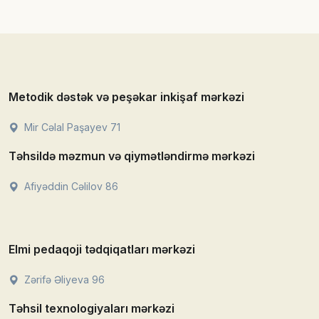
Metodik dəstək və peşəkar inkişaf mərkəzi
Mir Cəlal Paşayev 71
Təhsildə məzmun və qiymətləndirmə mərkəzi
Afiyəddin Cəlilov 86
Elmi pedaqoji tədqiqatları mərkəzi
Zərifə Əliyeva 96
Təhsil texnologiyaları mərkəzi