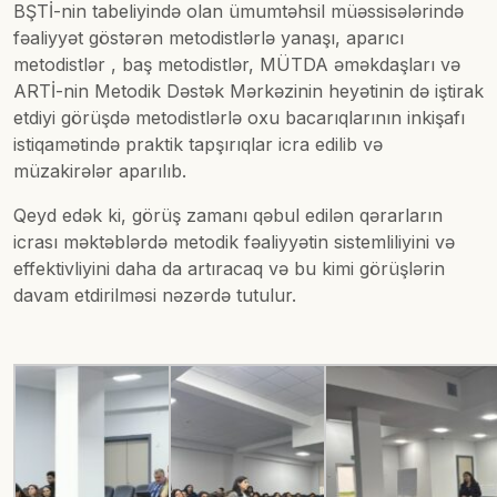
BŞTİ-nin tabeliyində olan ümumtəhsil müəssisələrində
fəaliyyət göstərən metodistlərlə yanaşı, aparıcı
metodistlər , baş metodistlər, MÜTDA əməkdaşları və
ARTİ-nin Metodik Dəstək Mərkəzinin heyətinin də iştirak
etdiyi görüşdə metodistlərlə oxu bacarıqlarının inkişafı
istiqamətində praktik tapşırıqlar icra edilib və
müzakirələr aparılıb.
Qeyd edək ki, görüş zamanı qəbul edilən qərarların
icrası məktəblərdə metodik fəaliyyətin sistemliliyini və
effektivliyini daha da artıracaq və bu kimi görüşlərin
davam etdirilməsi nəzərdə tutulur.