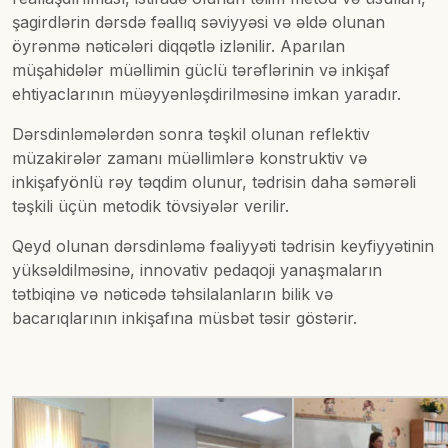
şagirdlərin dərsdə fəallıq səviyyəsi və əldə olunan
öyrənmə nəticələri diqqətlə izlənilir. Aparılan
müşahidələr müəllimin güclü tərəflərinin və inkişaf
ehtiyaclarının müəyyənləşdirilməsinə imkan yaradır.
Dərsdinləmələrdən sonra təşkil olunan reflektiv
müzakirələr zamanı müəllimlərə konstruktiv və
inkişafyönlü rəy təqdim olunur, tədrisin daha səmərəli
təşkili üçün metodik tövsiyələr verilir.
Qeyd olunan dərsdinləmə fəaliyyəti tədrisin keyfiyyətinin
yüksəldilməsinə, innovativ pedaqoji yanaşmaların
tətbiqinə və nəticədə təhsilalanların bilik və
bacarıqlarının inkişafına müsbət təsir göstərir.