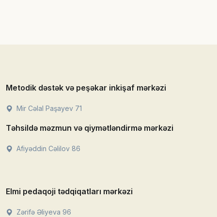
Metodik dəstək və peşəkar inkişaf mərkəzi
Mir Cəlal Paşayev 71
Təhsildə məzmun və qiymətləndirmə mərkəzi
Afiyəddin Cəlilov 86
Elmi pedaqoji tədqiqatları mərkəzi
Zərifə Əliyeva 96