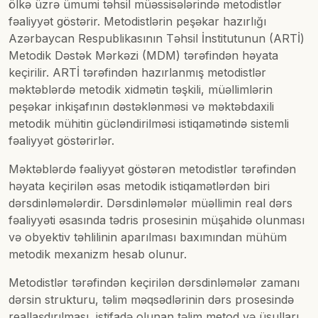
ölkə üzrə ümumi təhsil müəssisələrində metodistlər
fəaliyyət göstərir. Metodistlərin peşəkar hazırlığı
Azərbaycan Respublikasının Təhsil İnstitutunun (ARTİ)
Metodik Dəstək Mərkəzi (MDM) tərəfindən həyata
keçirilir. ARTİ tərəfindən hazırlanmış metodistlər
məktəblərdə metodik xidmətin təşkili, müəllimlərin
peşəkar inkişafının dəstəklənməsi və məktəbdaxili
metodik mühitin gücləndirilməsi istiqamətində sistemli
fəaliyyət göstərirlər.
Məktəblərdə fəaliyyət göstərən metodistlər tərəfindən
həyata keçirilən əsas metodik istiqamətlərdən biri
dərsdinləmələrdir. Dərsdinləmələr müəllimin real dərs
fəaliyyəti əsasında tədris prosesinin müşahidə olunması
və obyektiv təhlilinin aparılması baxımından mühüm
metodik mexanizm hesab olunur.
Metodistlər tərəfindən keçirilən dərsdinləmələr zamanı
dərsin strukturu, təlim məqsədlərinin dərs prosesində
reallaşdırılması, istifadə olunan təlim metod və üsulları,