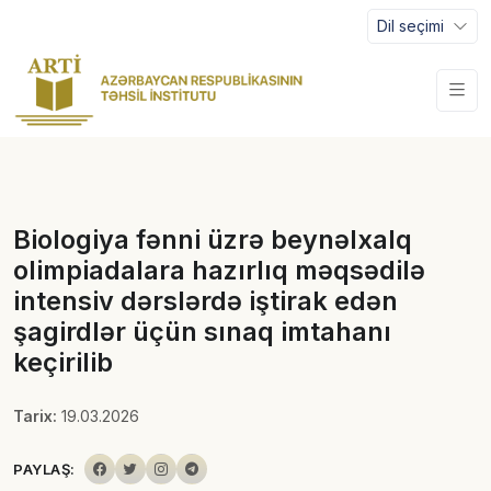
Dil seçimi
Biologiya fənni üzrə beynəlxalq
olimpiadalara hazırlıq məqsədilə
intensiv dərslərdə iştirak edən
şagirdlər üçün sınaq imtahanı
keçirilib
Tarix:
19.03.2026
PAYLAŞ: