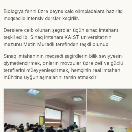
Biologiya fənni üzrə beynəlxalq olimpiadalara hazırlıq
məqsədilə intensiv dərslər keçirilir.
Dərslərə cəlb olunan şagirdlər üçün sınaq imtahanı
təşkil edilib. Sınaq imtahanı KAIST universitetinin
məzunu Mətin Muradlı tərəfindən təşkil olunub.
Sınaq imtahanının məqsədi şagirdlərin bilik səviyyəsini
qiymətləndirmək, onların mövzular üzrə zəif və güclü
tərəflərini müəyyənləşdirmək, həmçinin real imtahan
mühitinə uyğunlaşmalarını təmin etməkdir.