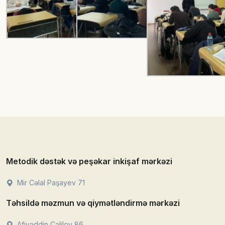
Metodik dəstək və peşəkar inkişaf mərkəzi
Mir Cəlal Paşayev 71
Təhsildə məzmun və qiymətləndirmə mərkəzi
Afiyəddin Cəlilov 86