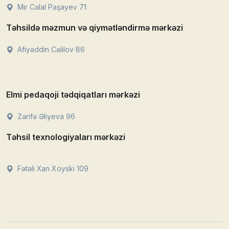
Mir Cəlal Paşayev 71
Təhsildə məzmun və qiymətləndirmə mərkəzi
Afiyəddin Cəlilov 86
Elmi pedaqoji tədqiqatları mərkəzi
Zərifə Əliyeva 96
Təhsil texnologiyaları mərkəzi
Fətəli Xan Xoyski 109