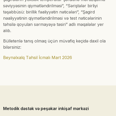
səviyyəsinin qiymətləndirilməsi”, “Səriştələr birliyi
təşəbbüsü: birillik fəaliyyətin nəticələri”, “Şagird
nəaliyyətinin qiymətləndirilməsi və test nəticələrinin
təhsilə qoyulan sərmayəyə təsiri” adlı məqalələr yer
alıb.
Bülletenlə tanış olmaq üçün müvafiq keçidə daxil ola
bilərsiniz:
Beynəlxalq Təhsil İcmalı Mart 2026
Metodik dəstək və peşəkar inkişaf mərkəzi