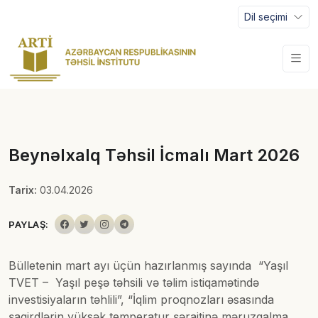
Dil seçimi
Beynəlxalq Təhsil İcmalı Mart 2026
Tarix:
03.04.2026
PAYLAŞ:
Bülletenin mart ayı üçün hazırlanmış sayında “Yaşıl
TVET – Yaşıl peşə təhsili və təlim istiqamətində
investisiyaların təhlili”, “İqlim proqnozları əsasında
şagirdlərin yüksək temperatur şəraitinə məruzqalma