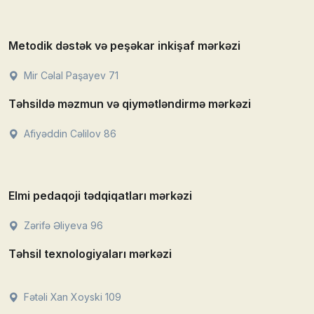
Metodik dəstək və peşəkar inkişaf mərkəzi
Mir Cəlal Paşayev 71
Təhsildə məzmun və qiymətləndirmə mərkəzi
Afiyəddin Cəlilov 86
Elmi pedaqoji tədqiqatları mərkəzi
Zərifə Əliyeva 96
Təhsil texnologiyaları mərkəzi
Fətəli Xan Xoyski 109