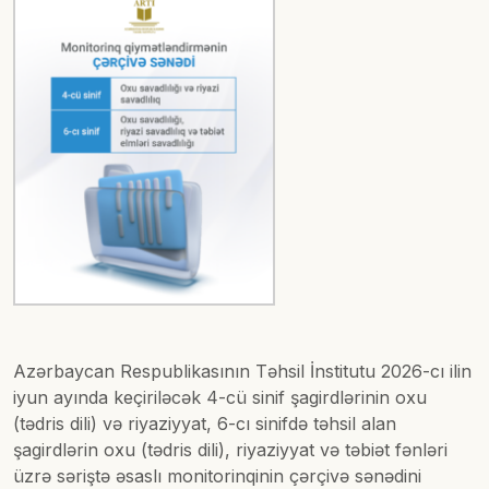
Azərbaycan Respublikasının Təhsil İnstitutu 2026-cı ilin
iyun ayında keçiriləcək 4-cü sinif şagirdlərinin oxu
(tədris dili) və riyaziyyat, 6-cı sinifdə təhsil alan
şagirdlərin oxu (tədris dili), riyaziyyat və təbiət fənləri
üzrə səriştə əsaslı monitorinqinin çərçivə sənədini