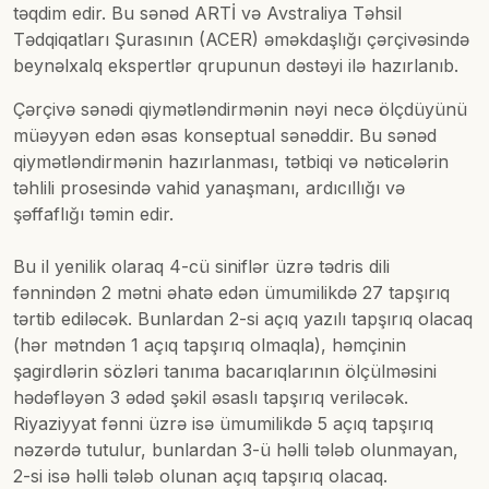
təqdim edir. Bu sənəd ARTİ və Avstraliya Təhsil
Tədqiqatları Şurasının (ACER) əməkdaşlığı çərçivəsində
beynəlxalq ekspertlər qrupunun dəstəyi ilə hazırlanıb.
Çərçivə sənədi qiymətləndirmənin nəyi necə ölçdüyünü
müəyyən edən əsas konseptual sənəddir. Bu sənəd
qiymətləndirmənin hazırlanması, tətbiqi və nəticələrin
təhlili prosesində vahid yanaşmanı, ardıcıllığı və
şəffaflığı təmin edir.
Bu il yenilik olaraq 4-cü siniflər üzrə tədris dili
fənnindən 2 mətni əhatə edən ümumilikdə 27 tapşırıq
tərtib ediləcək. Bunlardan 2-si açıq yazılı tapşırıq olacaq
(hər mətndən 1 açıq tapşırıq olmaqla), həmçinin
şagirdlərin sözləri tanıma bacarıqlarının ölçülməsini
hədəfləyən 3 ədəd şəkil əsaslı tapşırıq veriləcək.
Riyaziyyat fənni üzrə isə ümumilikdə 5 açıq tapşırıq
nəzərdə tutulur, bunlardan 3-ü həlli tələb olunmayan,
2-si isə həlli tələb olunan açıq tapşırıq olacaq.