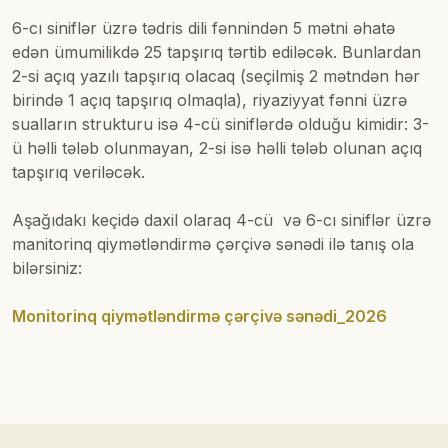
6-cı siniflər üzrə tədris dili fənnindən 5 mətni əhatə
edən ümumilikdə 25 tapşırıq tərtib ediləcək. Bunlardan
2-si açıq yazılı tapşırıq olacaq (seçilmiş 2 mətndən hər
birində 1 açıq tapşırıq olmaqla), riyaziyyat fənni üzrə
sualların strukturu isə 4-cü siniflərdə olduğu kimidir: 3-
ü həlli tələb olunmayan, 2-si isə həlli tələb olunan açıq
tapşırıq veriləcək.
Aşağıdakı keçidə daxil olaraq 4-cü və 6-cı siniflər üzrə
manitorinq qiymətləndirmə çərçivə sənədi ilə tanış ola
bilərsiniz:
Monitorinq qiymətləndirmə çərçivə sənədi_2026