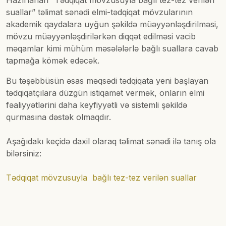
Hazırlanan “Tədqiqat mövzusuyla bağlı tez-tez verilən
suallar” təlimat sənədi elmi-tədqiqat mövzularının
akademik qaydalara uyğun şəkildə müəyyənləşdirilməsi,
mövzu müəyyənləşdirilərkən diqqət edilməsi vacib
məqamlar kimi mühüm məsələlərlə bağlı suallara cavab
tapmağa kömək edəcək.
Bu təşəbbüsün əsas məqsədi tədqiqata yeni başlayan
tədqiqatçılara düzgün istiqamət vermək, onların elmi
fəaliyyətlərini daha keyfiyyətli və sistemli şəkildə
qurmasına dəstək olmaqdır.
Aşağıdakı keçidə daxil olaraq təlimat sənədi ilə tanış ola
bilərsiniz:
Tədqiqat mövzusuyla bağlı tez-tez verilən suallar