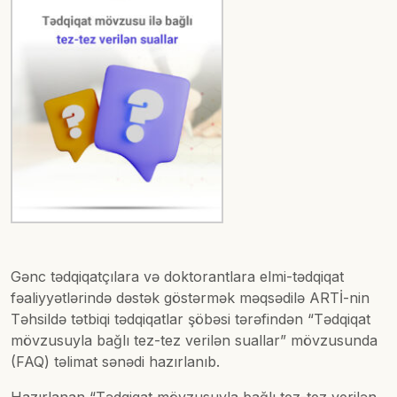
Gənc tədqiqatçılara və doktorantlara elmi-tədqiqat
fəaliyyətlərində dəstək göstərmək məqsədilə ARTİ-nin
Təhsildə tətbiqi tədqiqatlar şöbəsi tərəfindən “Tədqiqat
mövzusuyla bağlı tez-tez verilən suallar” mövzusunda
(FAQ) təlimat sənədi hazırlanıb.