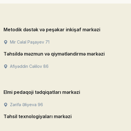
Metodik dəstək və peşəkar inkişaf mərkəzi
Mir Cəlal Paşayev 71
Təhsildə məzmun və qiymətləndirmə mərkəzi
Afiyəddin Cəlilov 86
Elmi pedaqoji tədqiqatları mərkəzi
Zərifə Əliyeva 96
Təhsil texnologiyaları mərkəzi