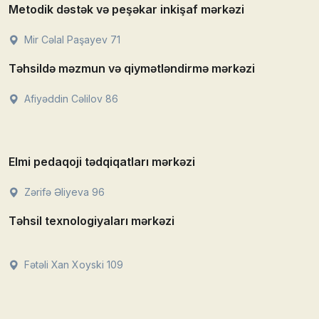
Metodik dəstək və peşəkar inkişaf mərkəzi
Mir Cəlal Paşayev 71
Təhsildə məzmun və qiymətləndirmə mərkəzi
Afiyəddin Cəlilov 86
Elmi pedaqoji tədqiqatları mərkəzi
Zərifə Əliyeva 96
Təhsil texnologiyaları mərkəzi
Fətəli Xan Xoyski 109