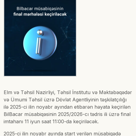
Elm və Təhsil Nazirliyi, Təhsil İnstitutu və Məktəbəqədər
və Ümumi Təhsil üzrə Dövlət Agentliyinin təşkilatçılığı
ilə 2025-ci ilin noyabr ayından etibarən həyata keçirilən
BilBacar müsabiqəsinin 2025/2026-cı tədris ili üzrə final
imtahanı 11 iyun saat 11:00-da keçiriləcək.
2025-ci ilin noyabr ayında start verilən müsabiqədə