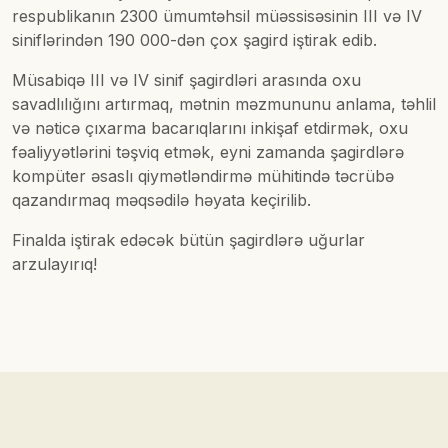
respublikanın 2300 ümumtəhsil müəssisəsinin III və IV
siniflərindən 190 000-dən çox şagird iştirak edib.
Müsabiqə III və IV sinif şagirdləri arasında oxu
savadlılığını artırmaq, mətnin məzmununu anlama, təhlil
və nəticə çıxarma bacarıqlarını inkişaf etdirmək, oxu
fəaliyyətlərini təşviq etmək, eyni zamanda şagirdlərə
kompüter əsaslı qiymətləndirmə mühitində təcrübə
qazandırmaq məqsədilə həyata keçirilib.
Finalda iştirak edəcək bütün şagirdlərə uğurlar
arzulayırıq!