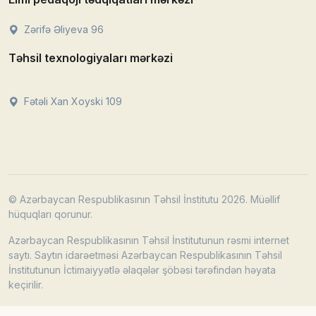
Zərifə Əliyeva 96
Təhsil texnologiyaları mərkəzi
Fətəli Xan Xoyski 109
© Azərbaycan Respublikasının Təhsil İnstitutu 2026. Müəllif
hüquqları qorunur.
Azərbaycan Respublikasının Təhsil İnstitutunun rəsmi internet
saytı. Saytın idarəetməsi Azərbaycan Respublikasının Təhsil
İnstitutunun İctimaiyyətlə əlaqələr şöbəsi tərəfindən həyata
keçirilir.