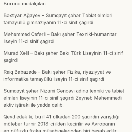
Bürünc medalçılar:
Bəxtiyar Ağayev – Sumqayıt şəhər Təbiət elmləri
təmayüllü gimnaziyanın 11-ci sinif şagirdi
Məhəmməd Cəfərli – Bakı şəhər Texniki-humanitar
liseyin 11-ci sinif şagirdi
Murad Xəlil – Bakı şəhər Bakı Türk Liseyinin 11-ci sinif
şagirdi
Raiq Babazadə – Bakı şəhər Fizika, riyaziyyat və
informatika təmayüllü liseyin 11-ci sinif şagirdi
Sumqayıt şəhər Nizami Gəncəvi adına texniki və təbiət
elmləri liseyinin 11-ci sinif şagirdi Zeynəb Məhəmmədli
aktiv iştirakı ilə yadda qalıb.
Qeyd edək ki, bu il 41 ölkədən 200 şagirdin yarışdığı
mötəbər turnir 2018-ci ildən keçirilir və Avropanın
ən nüfuzlu fizika müsabiqələrindən biri hesab edilir.