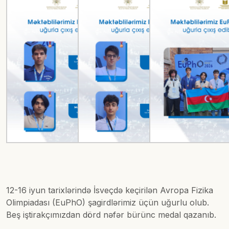
12-16 iyun tarixlərində İsveçdə keçirilən Avropa Fizika
Olimpiadası (EuPhO) şagirdlərimiz üçün uğurlu olub.
Beş iştirakçımızdan dörd nəfər bürünc medal qazanıb.