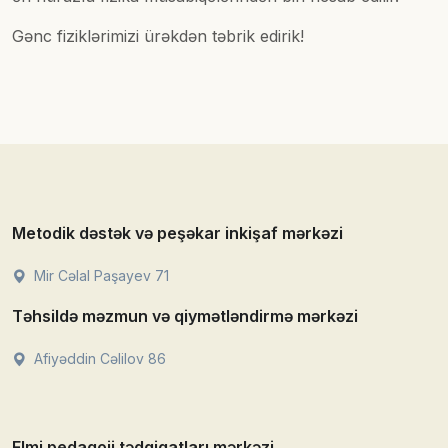
Gənc fiziklərimizi ürəkdən təbrik edirik!
Metodik dəstək və peşəkar inkişaf mərkəzi
Mir Cəlal Paşayev 71
Təhsildə məzmun və qiymətləndirmə mərkəzi
Afiyəddin Cəlilov 86
Elmi pedaqoji tədqiqatları mərkəzi