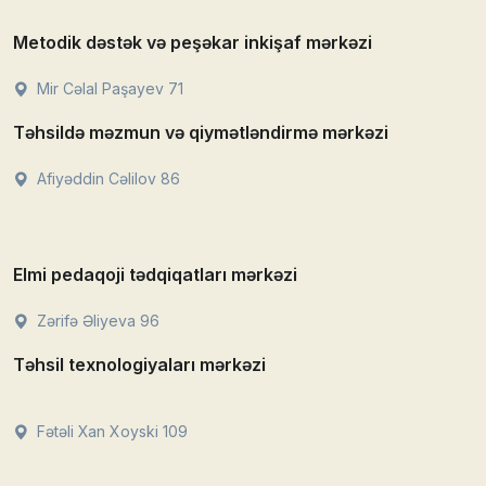
Metodik dəstək və peşəkar inkişaf mərkəzi
Mir Cəlal Paşayev 71
Təhsildə məzmun və qiymətləndirmə mərkəzi
Afiyəddin Cəlilov 86
Elmi pedaqoji tədqiqatları mərkəzi
Zərifə Əliyeva 96
Təhsil texnologiyaları mərkəzi
Fətəli Xan Xoyski 109