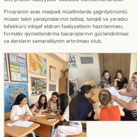
Proqramın əsas məqsədi müəllimlərdə şagirdyönümlü
müasir təlim yanaşmalarının tətbiqi, tənqidi və yaradıcı
təfəkkürü inkişaf etdirən fəaliyyətlərin hazırlanması,
formativ qiymətləndirmə bacarıqlarının gücləndirilməsi
və dərslərin səmərəliliyinin artırılması olub.