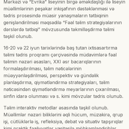
Mərkəzi və “Evrika” liseyinin birgə əməkdaşlığı ilə liseyin
müəllimlərinin peşəkar inkişafının dəstəklənməsi və
tədris prosesində müasir yanaşmaların tətbiqinin
genişləndirilməsi məqsədilə “Fəal təlim strategiyalarının
dərslərdə tətbiqi” mövzusunda təkmilləşdirmə təlimi
təşkil olunub.
16-20 və 22 iyun tarixlərində baş tutan ixtisasartırma
təlimi tədris proqramı çərçivəsində müdavimlərə fəal
təlimin nəzəri əsasları, XXI əsr bacarıqlarının
formalaşdırılması, təlim nəticələrinin
müəyyənləşdirilməsi, perspektiv və gündəlik
planlaşdırma, qiymətləndirmə strategiyaları, təlim
nəticəsindən qiymətləndirmə meyarlarının çıxarılması,
sinfin idarə olunması və s. kimi mövzular tədris olunub.
Təlim interaktiv metodlar əsasında təşkil olunub.
Müəllimlər nəzəri biliklərini əqli hücum, müzakirə, qrup
işi, cütlüklərlə iş, refleksiya, debat və situativ tapşırıqlar
kimi praktik fəaliyyətlər vasitəsilə möhkəmləndiriblər.