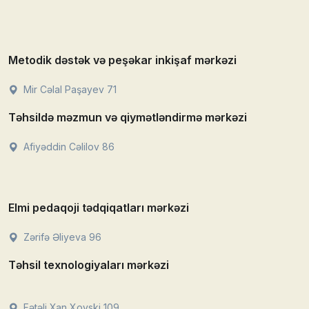
Metodik dəstək və peşəkar inkişaf mərkəzi
Mir Cəlal Paşayev 71
Təhsildə məzmun və qiymətləndirmə mərkəzi
Afiyəddin Cəlilov 86
Elmi pedaqoji tədqiqatları mərkəzi
Zərifə Əliyeva 96
Təhsil texnologiyaları mərkəzi
Fətəli Xan Xoyski 109