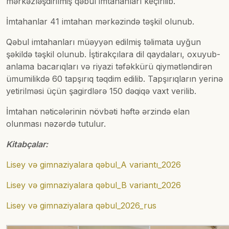
mərkəzləşdirilmiş qəbul imtahanları keçirilib.
İmtahanlar 41 imtahan mərkəzində təşkil olunub.
Qəbul imtahanları müəyyən edilmiş təlimata uyğun
şəkildə təşkil olunub. İştirakçılara dil qaydaları, oxuyub-
anlama bacarıqları və riyazi təfəkkürü qiymətləndirən
ümumilikdə 60 tapşırıq təqdim edilib. Tapşırıqların yerinə
yetirilməsi üçün şagirdlərə 150 dəqiqə vaxt verilib.
İmtahan nəticələrinin növbəti həftə ərzində elan
olunması nəzərdə tutulur.
Kitabçalar:
Lisey və gimnaziyalara qəbul_A variantı_2026
Lisey və gimnaziyalara qəbul_B variantı_2026
Lisey və gimnaziyalara qəbul_2026_rus