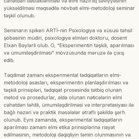
cəhətdən dəstəklənməsi və elmi hazırlıq səviyyəsinin
yüksəldilməsi məqsədilə növbəti elmi-metodoloji seminar
təşkil olunub.
Seminarın spikeri ARTİ-nin Psixologiya və xüsusi təhsil
şöbəsinin müdiri, psixologiya elmləri doktoru, dosent
Elxan Bəylərli olub. O, “Eksperimentin təşkili, aparılması
və ümumiləşdirilməsi” mövzusunda məruzə ilə çıxış
edib.
Təqdimat zamanı eksperimental tədqiqatların elmi-
metodoloji əsasları, eksperimentin planlaşdırılması və
təşkili prinsipləri, tədqiqat prosesində tətbiq olunan
metod və prosedurlar, əldə olunan nəticələrin elmi
cəhətdən təhlili, ümumiləşdirilməsi və interpretasiyası ilə
bağlı nəzəri və praktik məsələlər ətraflı şəkildə şərh
olunub. Eyni zamanda, eksperimental tədqiqatların
aparılması zamanı elmi etika prinsiplərinə riayət
edilməsinin, metodoloji dəqiqliyin təmin olunmasının və