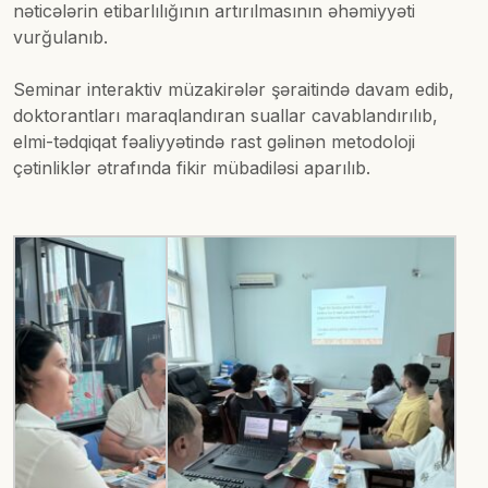
nəticələrin etibarlılığının artırılmasının əhəmiyyəti
vurğulanıb.
Seminar interaktiv müzakirələr şəraitində davam edib,
doktorantları maraqlandıran suallar cavablandırılıb,
elmi-tədqiqat fəaliyyətində rast gəlinən metodoloji
çətinliklər ətrafında fikir mübadiləsi aparılıb.