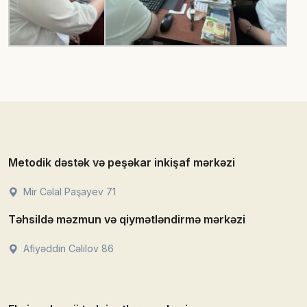
Metodik dəstək və peşəkar inkişaf mərkəzi
Mir Cəlal Paşayev 71
Təhsildə məzmun və qiymətləndirmə mərkəzi
Afiyəddin Cəlilov 86