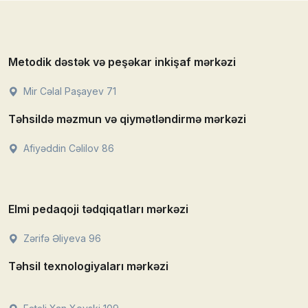
Metodik dəstək və peşəkar inkişaf mərkəzi
Mir Cəlal Paşayev 71
Təhsildə məzmun və qiymətləndirmə mərkəzi
Afiyəddin Cəlilov 86
Elmi pedaqoji tədqiqatları mərkəzi
Zərifə Əliyeva 96
Təhsil texnologiyaları mərkəzi