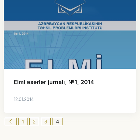
Elmi əsərlər jurnalı, №1, 2014
12.01.2014
1
2
3
4