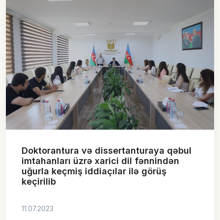
Doktorantura və dissertanturaya qəbul
imtahanları üzrə xarici dil fənnindən
uğurla keçmiş iddiaçılar ilə görüş
keçirilib
11.07.2023