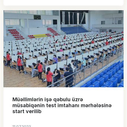
Müəllimlərin işə qəbulu üzrə
müsabiqənin test imtahanı mərhələsinə
start verilib
11.07.2023