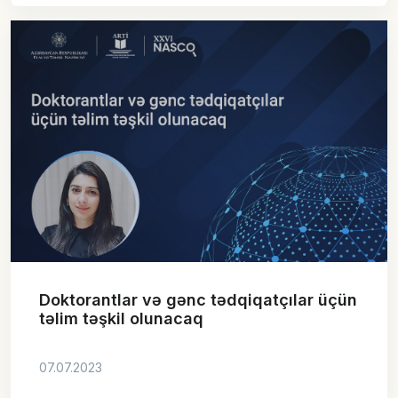
Doktorantlar və gənc tədqiqatçılar üçün
təlim təşkil olunacaq
07.07.2023