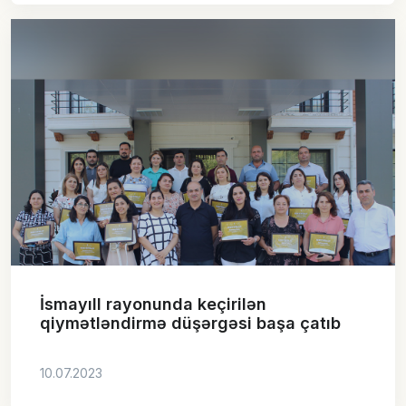
İsmayıll rayonunda keçirilən
qiymətləndirmə düşərgəsi başa çatıb
10.07.2023