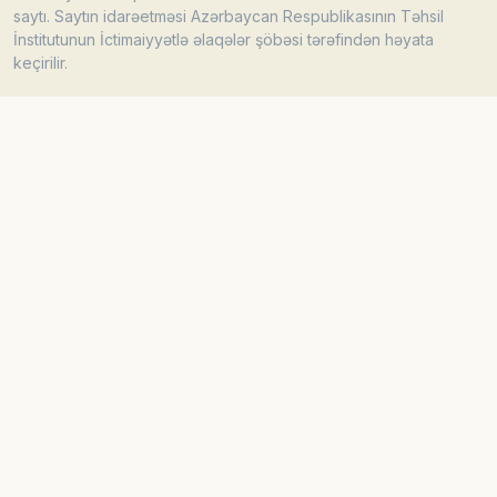
saytı. Saytın idarəetməsi Azərbaycan Respublikasının Təhsil
İnstitutunun İctimaiyyətlə əlaqələr şöbəsi tərəfindən həyata
keçirilir.