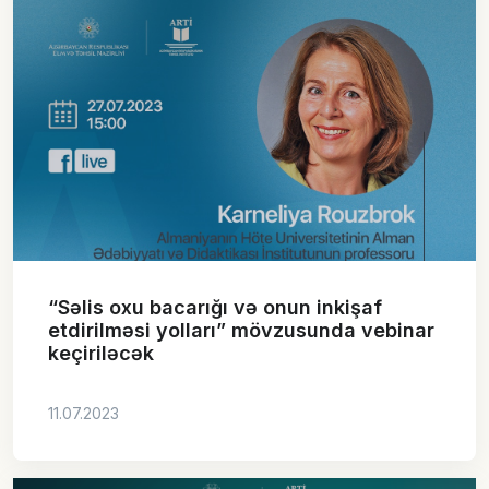
“Səlis oxu bacarığı və onun inkişaf
etdirilməsi yolları” mövzusunda vebinar
keçiriləcək
11.07.2023