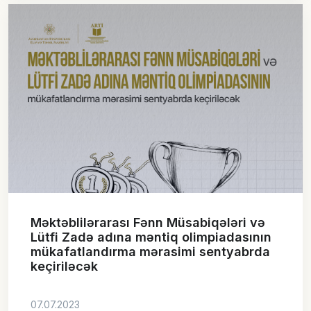
Məktəblilərarası Fənn Müsabiqələri və
Lütfi Zadə adına məntiq olimpiadasının
mükafatlandırma mərasimi sentyabrda
keçiriləcək
07.07.2023