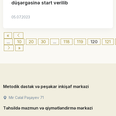
düşərgəsinə start verilib
05.07.2023
«
...
10
20
30
...
118
119
120
121
»
Metodik dəstək və peşəkar inkişaf mərkəzi
Mir Cəlal Paşayev 71
Təhsildə məzmun və qiymətləndirmə mərkəzi