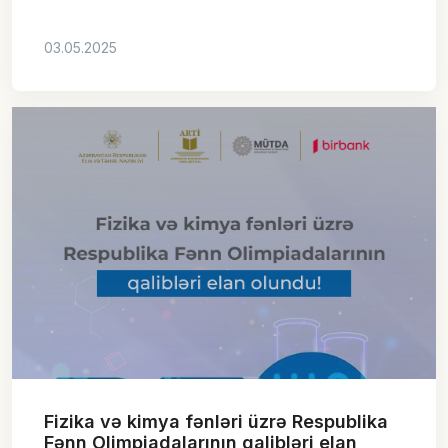
03.05.2025
Fizika və kimya fənləri üzrə Respublika
Fənn Olimpiadalarının qalibləri elan