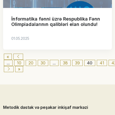
İnformatika fənni üzrə Respublika Fənn
Olimpiadalarının qalibləri elan olundu!
01.05.2025
«
...
10
20
30
...
38
39
40
41
4
»
Metodik dəstək və peşəkar inkişaf mərkəzi