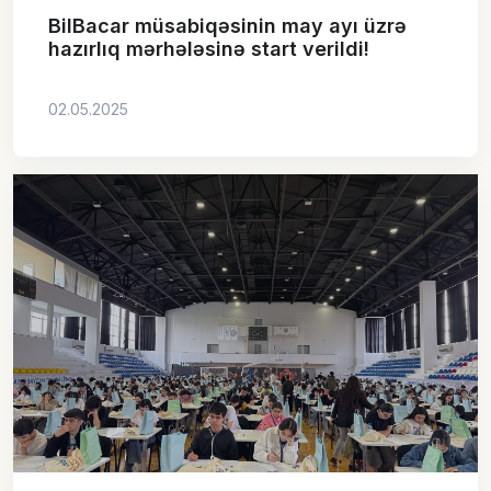
BilBacar müsabiqəsinin may ayı üzrə
hazırlıq mərhələsinə start verildi!
02.05.2025