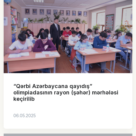
“Qərbi Azərbaycana qayıdış”
olimpiadasının rayon (şəhər) mərhələsi
keçirilib
06.05.2025