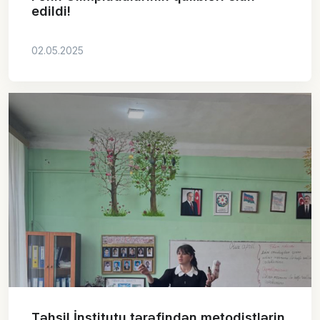
edildi!
02.05.2025
Təhsil İnstitutu tərəfindən metodistlərin