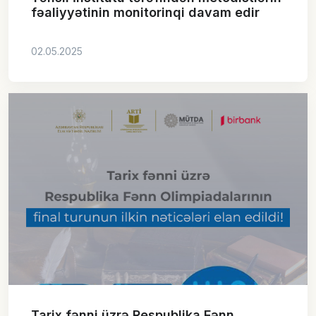
fəaliyyətinin monitorinqi davam edir
02.05.2025
Tarix fənni üzrə Respublika Fənn