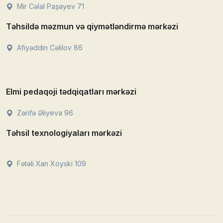
Mir Cəlal Paşayev 71
Təhsildə məzmun və qiymətləndirmə mərkəzi
Afiyəddin Cəlilov 86
Elmi pedaqoji tədqiqatları mərkəzi
Zərifə Əliyeva 96
Təhsil texnologiyaları mərkəzi
Fətəli Xan Xoyski 109