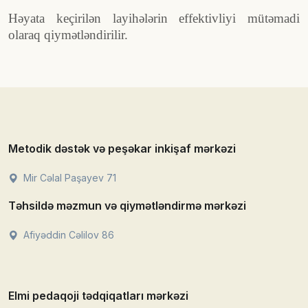
Həyata keçirilən layihələrin effektivliyi mütəmadi
olaraq qiymətləndirilir.
Metodik dəstək və peşəkar inkişaf mərkəzi
Mir Cəlal Paşayev 71
Təhsildə məzmun və qiymətləndirmə mərkəzi
Afiyəddin Cəlilov 86
Elmi pedaqoji tədqiqatları mərkəzi