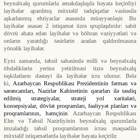
beynəlxalq qurumlarla əməkdaşlıqda həyata keçirdiyi
layihələr aparılmış müxtəlif tədqiqatlar vasitəsilə
aşkarlanmış ehtiyaclar əsasında müəyyənləşir. Bu
layihələr əsasən 2 istiqamət üzrə qruplaşdırılır: sabit
dövrü əhatə edən layihələr və böhran vəziyyətləri və
onların yaratdığı təsirlərin aradan qaldırılmasına
yönəlik layihələr.
Eyni zamanda, təhsil sahəsində milli və beynəlxalq
öhdəliklərin yerinə yetirilməsi üzrə beynəlxalq
təşkilatların dəstəyi ilə layihələr icra olunur. Belə
ki,
Azərbaycan Respublikası Prezidentinin fərman və
sərəncamları, Nazirlər Kabinetinin qərarları ilə təsdiq
edilmiş strategiyalar, strateji yol xəritələri,
konsepsiyalar, dövlət proqramları, fəaliyyət planları və
proqramlarının, həmçinin
Azərbaycan Respublikası
Elm və Təhsil Nazirliyinin beynəlxalq qurumlarla
imzaladığı təhsil proqramlarının icrası məqsədilə
müxtəlif istiqamətlərdə layihələr həyata keçirilir.