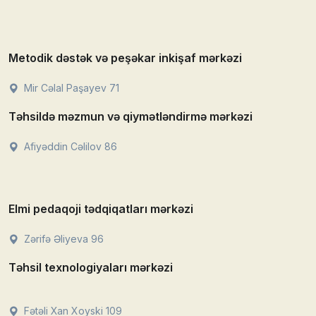
Metodik dəstək və peşəkar inkişaf mərkəzi
Mir Cəlal Paşayev 71
Təhsildə məzmun və qiymətləndirmə mərkəzi
Afiyəddin Cəlilov 86
Elmi pedaqoji tədqiqatları mərkəzi
Zərifə Əliyeva 96
Təhsil texnologiyaları mərkəzi
Fətəli Xan Xoyski 109