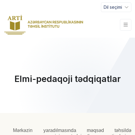
Dil seçimi
Elmi-pedaqoji tədqiqatlar
Mərkəzin yaradılmasında məqsəd təhsildə