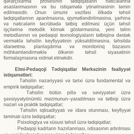
qərarçıxarma prosesinin tədqiqatların nəticələrinə
əsaslanmasının və bu istiqamətə yönəlməsinin təmin
edilməsidir. Onun ümumi vəzifəsi ölkədə təhsil
tədqiqatlarının aparılmasına, qiymətləndirilməsinə, şərhinə
və nəticələrin təcrübədə tətbiq edilməsi üçün təhsil
işçilərinə metodik kömək göstərməsinə, yeni təlim
metodlarının və pedaqoji texnologiyaların tətbiqinə dəstək
verməklə təhsilin keyfiyyətinin yüksəldilməsinə, təhsildə
idarəetmə, planlaşdırma və monitorinq bazasını
möhkəmləndirməklə ölkənin təhsil siyasətinin
formalaşmasına xidmət etməkdir.
Elmi-Pedaqoji Tədqiqatlar Mərkəzinin fəaliyyət
istiqamətləri:
Təhsilin nəzəriyyəsi və tarixi üzrə fundamental və
·
empirik tədqiqatlar;
Təhsilin bütün pillə və səviyyələri üzrə
·
şəxsiyyətyönümlü məzmunun
yaradılması və tətbiqi üzrə
nəzəri və praktik tədqiqatlar;
Təhsilin iqtisadiyyatı və idarə olunması, keyfiyyət
·
təminatı üzrə tədqiqatlar;
Psixologiya və xüsusi təhsil üzrə tədqiqatlar;
·
Pedaqoji kadrların hazırlanması, ixtisasının artırılması
·