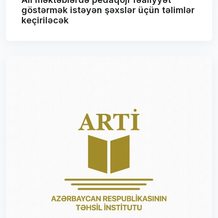
göstərmək istəyən şəxslər üçün təlimlər
keçiriləcək