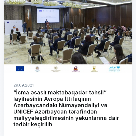
29.09.2021
“İcma əsaslı məktəbəqədər təhsil”
layihəsinin Avropa İttifaqının
Azərbaycandakı Nümayəndəliyi və
UNICEF Azərbaycan tərəfindən
maliyyələşdirilməsinin yekunlarına dair
tədbir keçirilib