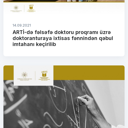
14.09.2021
ARTİ-də fəlsəfə doktoru proqramı üzrə
doktoranturaya ixtisas fənnindən qəbul
imtahanı keçirilib