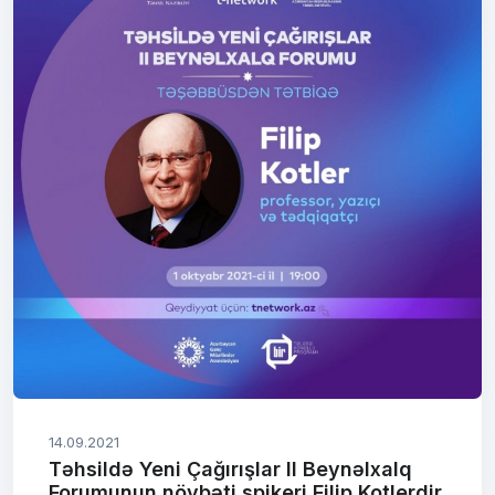
14.09.2021
Təhsildə Yeni Çağırışlar II Beynəlxalq
Forumunun növbəti spikeri Filip Kotlerdir