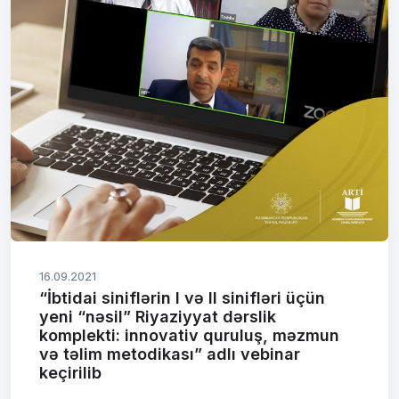
16.09.2021
“İbtidai siniflərin I və II sinifləri üçün
yeni “nəsil” Riyaziyyat dərslik
komplekti: innovativ quruluş, məzmun
və təlim metodikası” adlı vebinar
keçirilib