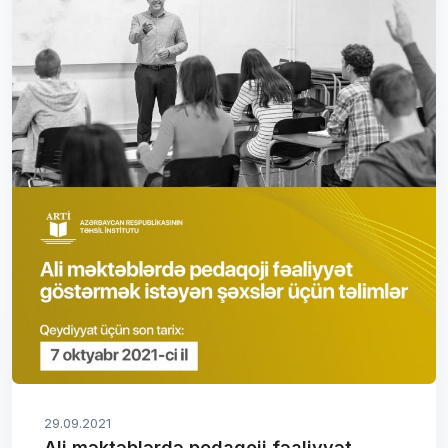
29.09.2021
Ali məktəblərdə pedaqoji fəaliyyət