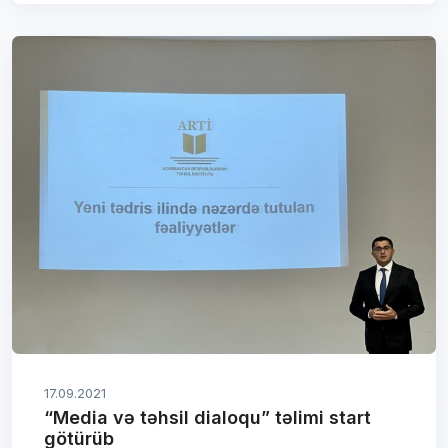
17.09.2021
“Media və təhsil dialoqu” təlimi start
götürüb