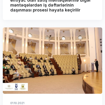
ehtiyac olan satış məntəqələrinə digər
məntəqələrdən iş dəftərlərinin
daşınması prosesi həyata keçirilir
01.10.2021