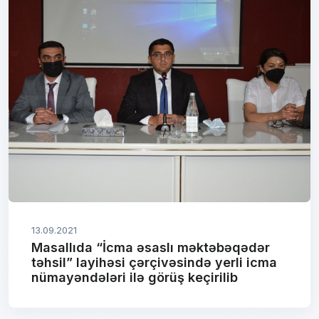
13.09.2021
Masallıda “İcma əsaslı məktəbəqədər
təhsil” layihəsi çərçivəsində yerli icma
nümayəndələri ilə görüş keçirilib