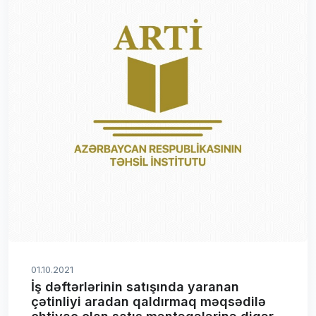
01.10.2021
İş dəftərlərinin satışında yaranan
çətinliyi aradan qaldırmaq məqsədilə