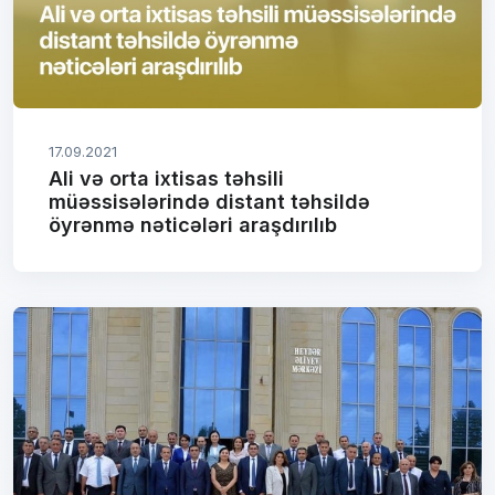
17.09.2021
Ali və orta ixtisas təhsili
müəssisələrində distant təhsildə
öyrənmə nəticələri araşdırılıb