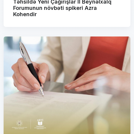
Təhsildə Yeni Çağırışlar II Beynəlxalq
Forumunun növbəti spikeri Azra
Kohendir