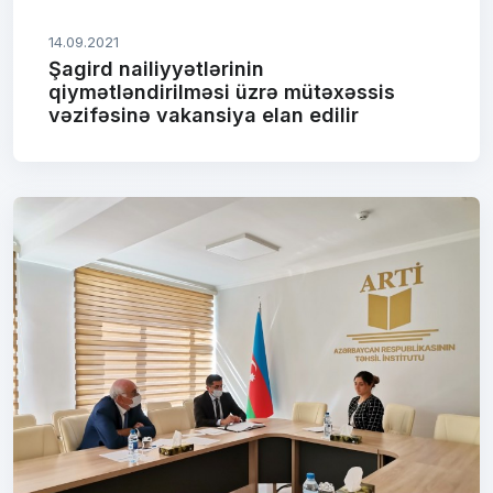
14.09.2021
Şagird nailiyyətlərinin
qiymətləndirilməsi üzrə mütəxəssis
vəzifəsinə vakansiya elan edilir