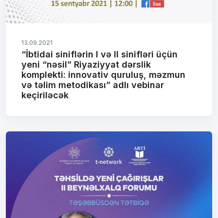
13.09.2021
“İbtidai siniflərin I və II sinifləri üçün
yeni “nəsil” Riyaziyyat dərslik
komplekti: innovativ quruluş, məzmun
və təlim metodikası” adlı vebinar
keçiriləcək