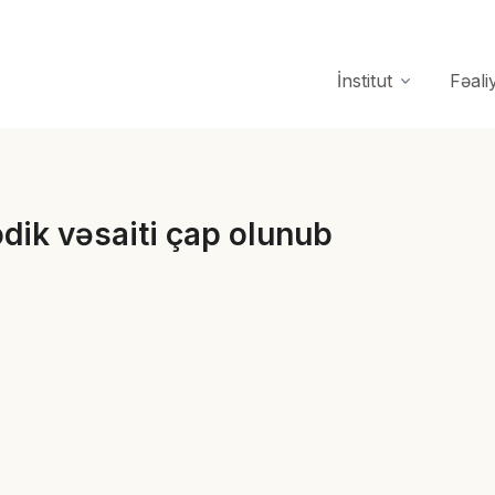
İnstitut
Fəali
odik vəsaiti çap olunub