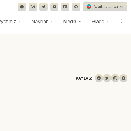
Azərbaycanca
yyətimiz
Nəşrlər
Media
Əlaqə
PAYLAŞ: