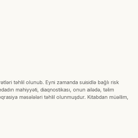
tləri təhlil olunub. Eyni zamanda suisidlə bağlı risk
tedadın mahiyyəti, diaqnostikası, onun ailədə, təlim
qrasiya məsələləri təhlil olunmuşdur. Kitabdan müəllim,