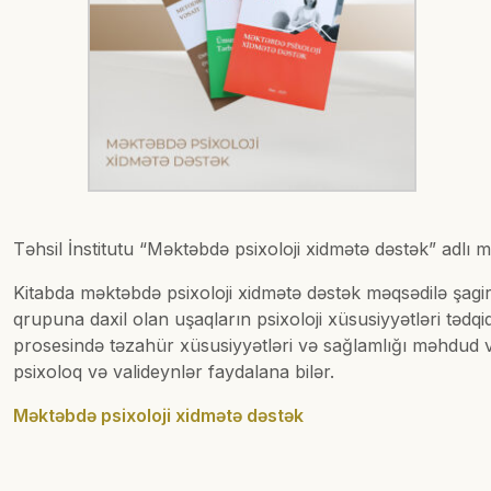
Təhsil İnstitutu “Məktəbdə psixoloji xidmətə dəstək” adlı m
Kitabda məktəbdə psixoloji xidmətə dəstək məqsədilə şagirdl
qrupuna daxil olan uşaqların psixoloji xüsusiyyətləri tədqiq
prosesində təzahür xüsusiyyətləri və sağlamlığı məhdud və
psixoloq və valideynlər faydalana bilər.
Məktəbdə psixoloji xidmətə dəstək