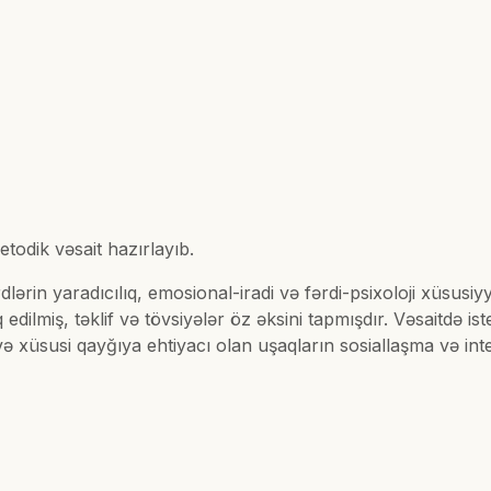
etodik vəsait hazırlayıb.
ərin yaradıcılıq, emosional-iradi və fərdi-psixoloji xüsusiyyə
 edilmiş, təklif və tövsiyələr öz əksini tapmışdır. Vəsaitdə is
 xüsusi qayğıya ehtiyacı olan uşaqların sosiallaşma və inte