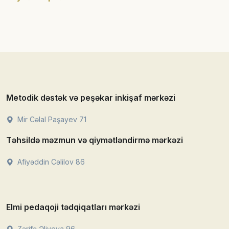
Metodik dəstək və peşəkar inkişaf mərkəzi
Mir Cəlal Paşayev 71
Təhsildə məzmun və qiymətləndirmə mərkəzi
Afiyəddin Cəlilov 86
Elmi pedaqoji tədqiqatları mərkəzi
Zərifə Əliyeva 96