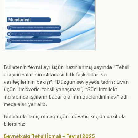
Bülletenin fevral ayı üçün hazırlanmış sayında “Təhsil
araşdırmalarının istifadəsi: bilik təşkilatları və
vasitəçilərinin baxışı”, “Düzgün səviyyədə tədris: Livan
üçün ümidverici təhsil yanaşması”, “Süni intellekt
inqilabında işçilərin bacarıqlarının gücləndirilməsi” adlı
məqalələr yer alıb.
Bülletenlə tanış olmaq üçün müvafiq keçidə daxil ola
bilərsiniz:
Beynəlxalq Təhsil İcmalı – Fevral 2025