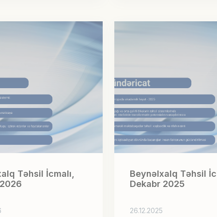
alq Təhsil İcmalı,
Beynəlxalq Təhsil İc
 2026
Dekabr 2025
6
26.12.2025