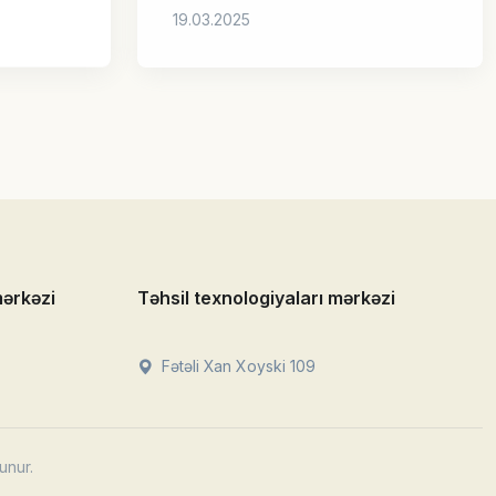
mərkəzi
Təhsil texnologiyaları mərkəzi
Fətəli Xan Xoyski 109
unur.