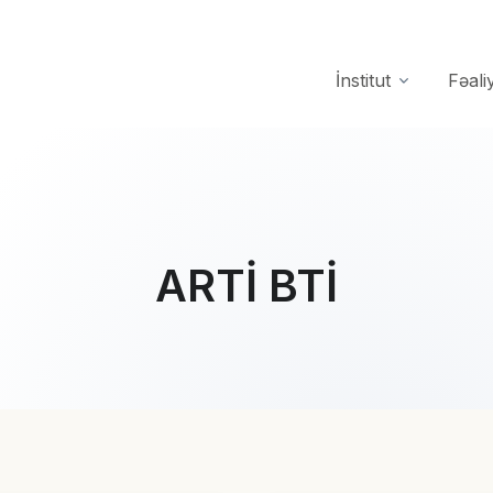
İnstitut
Fəali
ARTİ BTİ