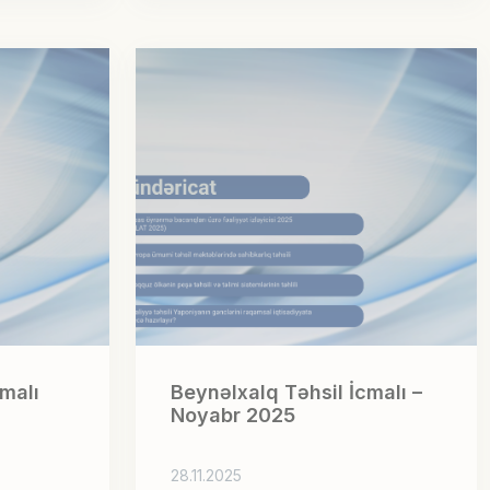
malı
Beynəlxalq Təhsil İcmalı –
Noyabr 2025
28.11.2025