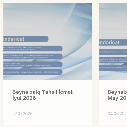
Beynəlxalq Təhsil İcmalı
Beynəlx
İyul 2026
May 20
27.07.2026
04.06.20