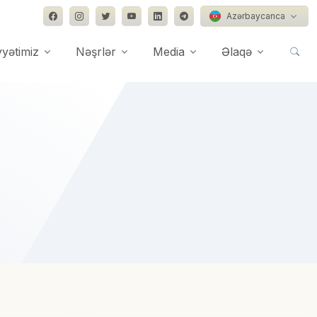
Azərbaycanca
yyətimiz
Nəşrlər
Media
Əlaqə