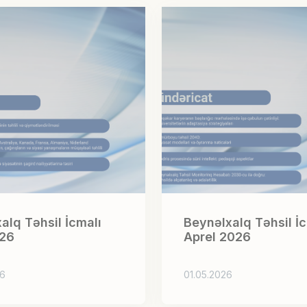
alq Təhsil İcmalı
Beynəlxalq Təhsil İc
26
Aprel 2026
26
01.05.2026