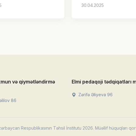
zmun və qiymətləndirmə
Elmi pedaqoji tədqiqatları 
Zərifə Əliyeva 96
lilov 86
ərbaycan Respublikasının Təhsil İnstitutu 2026. Müəllif hüquqları qor