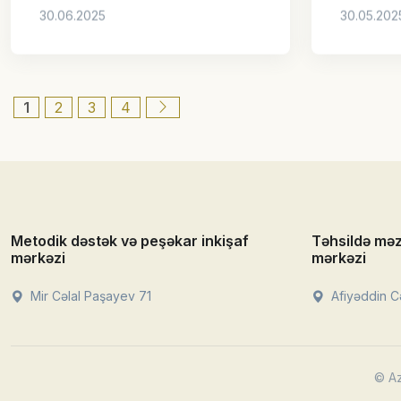
1
2
3
4
Metodik dəstək və peşəkar inkişaf
Təhsildə mə
mərkəzi
mərkəzi
Mir Cəlal Paşayev 71
Afiyəddin Cə
© Az