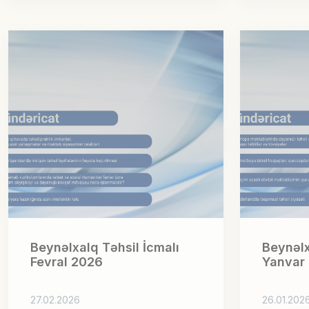
Beynəlxalq Təhsil İcmalı
Beynəlx
Fevral 2026
Yanvar
27.02.2026
26.01.202