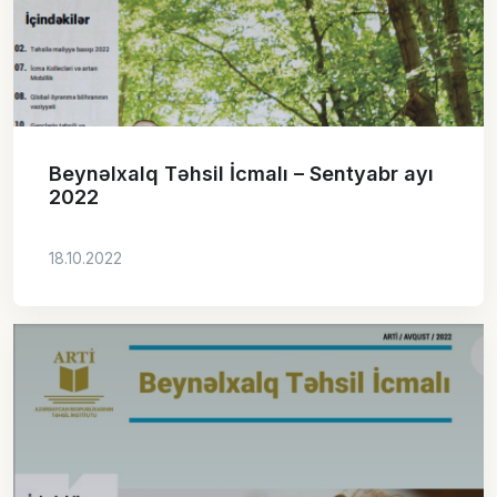
Beynəlxalq Təhsil İcmalı – Sentyabr ayı
2022
18.10.2022