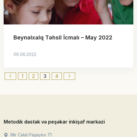
Beynəlxalq Təhsil İcmalı – May 2022
06.06.2022
1
2
3
4
Metodik dəstək və peşəkar inkişaf mərkəzi
Mir Cəlal Paşayev 71