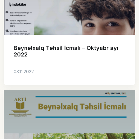
Beynəlxalq Təhsil İcmalı – Oktyabr ayı
2022
03.11.2022