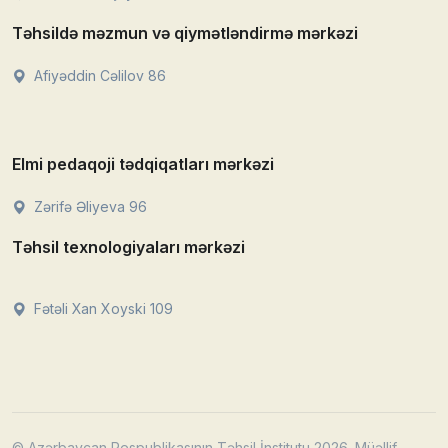
Təhsildə məzmun və qiymətləndirmə mərkəzi
Afiyəddin Cəlilov 86
Elmi pedaqoji tədqiqatları mərkəzi
Zərifə Əliyeva 96
Təhsil texnologiyaları mərkəzi
Fətəli Xan Xoyski 109
© Azərbaycan Respublikasının Təhsil İnstitutu 2026. Müəllif