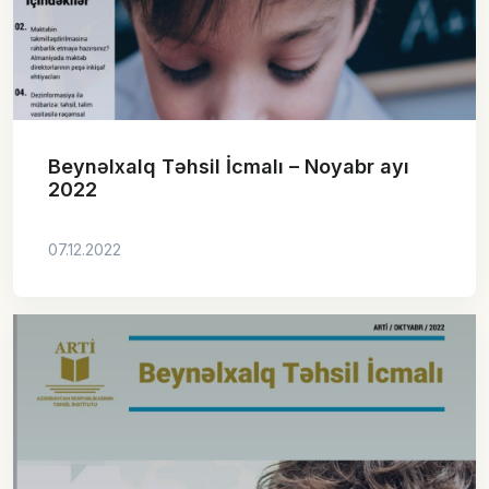
Beynəlxalq Təhsil İcmalı – Noyabr ayı
2022
07.12.2022