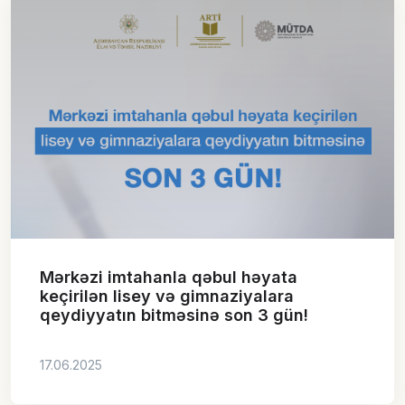
Mərkəzi imtahanla qəbul həyata
keçirilən lisey və gimnaziyalara
qeydiyyatın bitməsinə son 3 gün!
17.06.2025