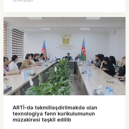
ARTİ-də təkmilləşdirilməkdə olan
texnologiya fənn kurikulumunun
müzakirəsi təşkil edilib