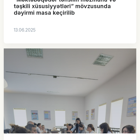
təşkili xüsusiyyətləri” mövzusunda
dəyirmi masa keçirilib
13.06.2025