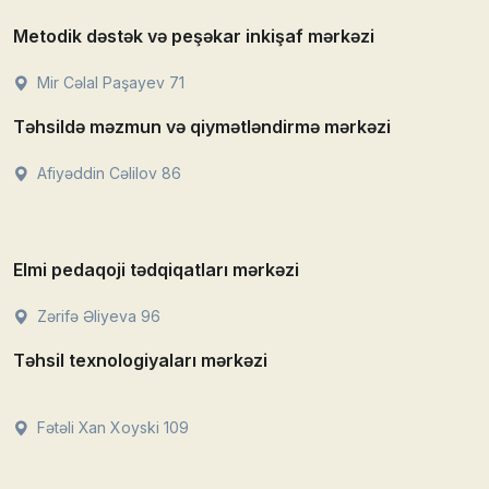
Metodik dəstək və peşəkar inkişaf mərkəzi
Mir Cəlal Paşayev 71
Təhsildə məzmun və qiymətləndirmə mərkəzi
Afiyəddin Cəlilov 86
Elmi pedaqoji tədqiqatları mərkəzi
Zərifə Əliyeva 96
Təhsil texnologiyaları mərkəzi
Fətəli Xan Xoyski 109