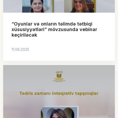
“Oyunlar və onların təlimdə tətbiqi
xüsusiyyətləri” mövzusunda vebinar
keçiriləcək
11.06.2025