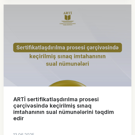
ARTİ sertifikatlaşdırılma prosesi
çərçivəsində keçirilmiş sınaq
imtahanının sual nümunələrini təqdim
edir
13.06.2025