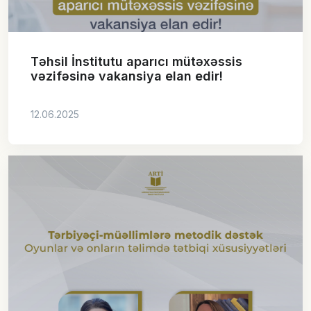
Təhsil İnstitutu aparıcı mütəxəssis
vəzifəsinə vakansiya elan edir!
12.06.2025