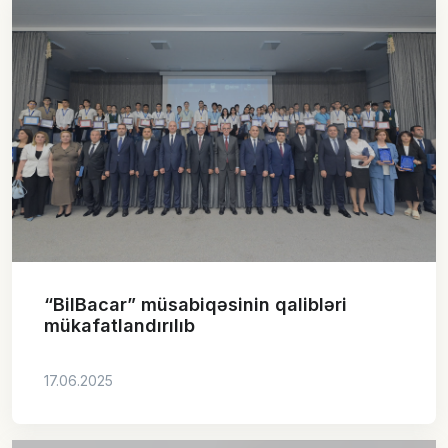
“BilBacar” müsabiqəsinin qalibləri
mükafatlandırılıb
17.06.2025