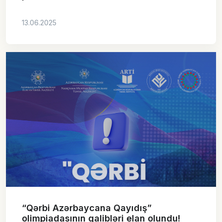
13.06.2025
“Qərbi Azərbaycana Qayıdış”
olimpiadasının qalibləri elan olundu!