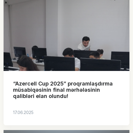
“Azercell Cup 2025” proqramlaşdırma
müsabiqəsinin final mərhələsinin
qalibləri elan olundu!
17.06.2025