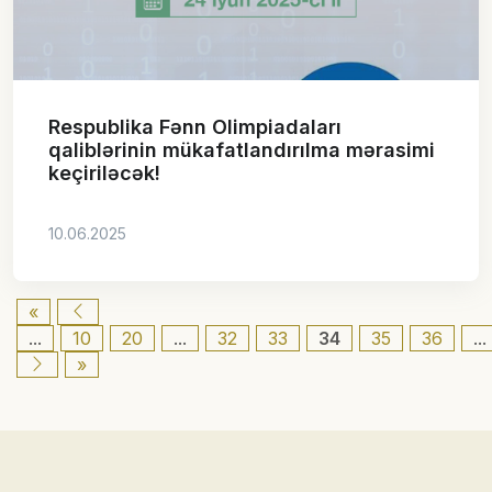
Respublika Fənn Olimpiadaları
qaliblərinin mükafatlandırılma mərasimi
keçiriləcək!
10.06.2025
«
...
10
20
...
32
33
34
35
36
...
»