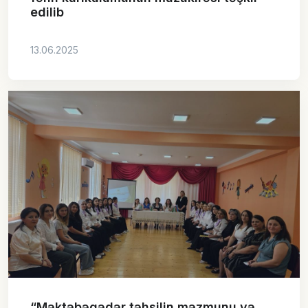
edilib
13.06.2025
“Məktəbəqədər təhsilin məzmunu və