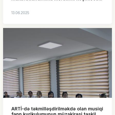
13.06.2025
ARTİ-də təkmilləşdirilməkdə olan musiqi
fənn kurikulumunun müzakirəsi təşkil