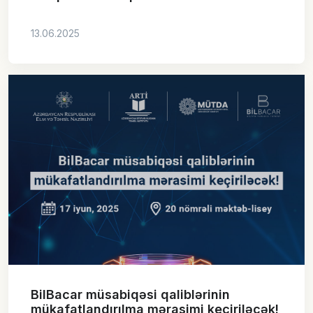
13.06.2025
BilBacar müsabiqəsi qaliblərinin
mükafatlandırılma mərasimi keçiriləcək!