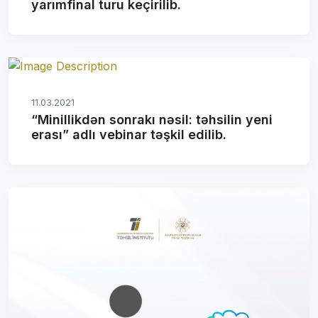
yarımfinal turu keçirilib.
11.03.2021
“Minillikdən sonrakı nəsil: təhsilin yeni
erası” adlı vebinar təşkil edilib.