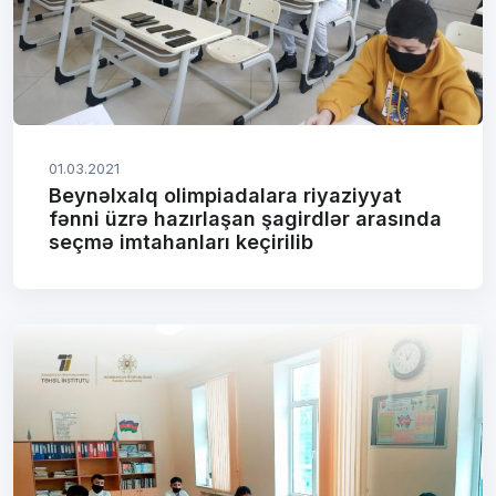
01.03.2021
Beynəlxalq olimpiadalara riyaziyyat
fənni üzrə hazırlaşan şagirdlər arasında
seçmə imtahanları keçirilib