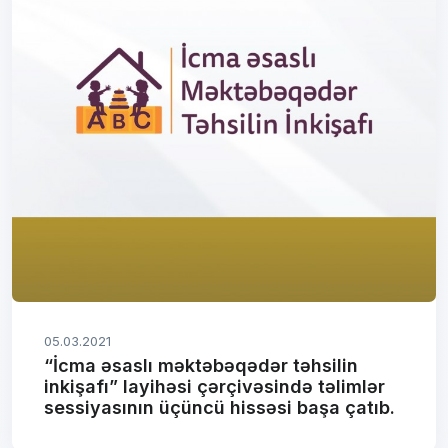
05.03.2021
“İcma əsaslı məktəbəqədər təhsilin
inkişafı” layihəsi çərçivəsində təlimlər
sessiyasının üçüncü hissəsi başa çatıb.