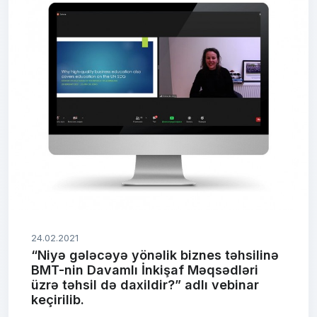
24.02.2021
“Niyə gələcəyə yönəlik biznes təhsilinə
BMT-nin Davamlı İnkişaf Məqsədləri
üzrə təhsil də daxildir?” adlı vebinar
keçirilib.