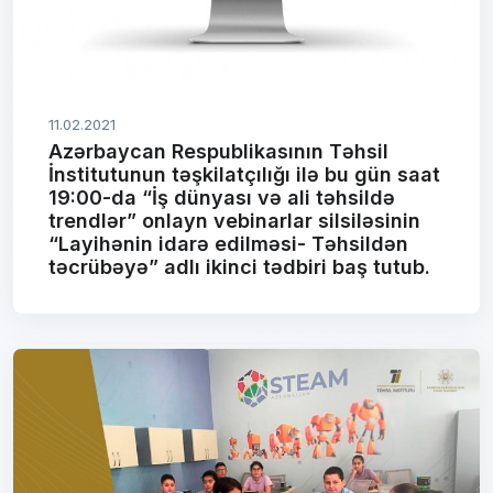
11.02.2021
Azərbaycan Respublikasının Təhsil
İnstitutunun təşkilatçılığı ilə bu gün saat
19:00-da “İş dünyası və ali təhsildə
trendlər” onlayn vebinarlar silsiləsinin
“Layihənin idarə edilməsi- Təhsildən
təcrübəyə” adlı ikinci tədbiri baş tutub.