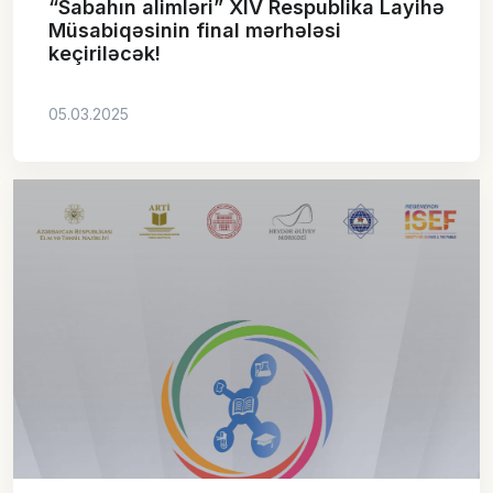
“Sabahın alimləri” XIV Respublika Layihə
Müsabiqəsinin final mərhələsi
keçiriləcək!
05.03.2025