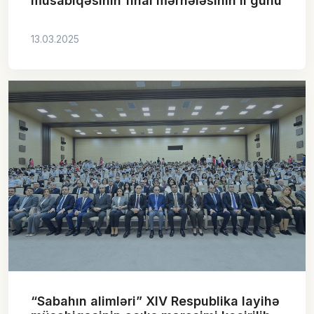
müsabiqəsinin final mərhələsinin II günü
13.03.2025
“Sabahın alimləri” XIV Respublika layihə