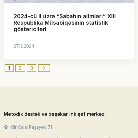
2024-cü il üzrə “Sabahın alimləri” XIII
Respublika Müsabiqəsinin statistik
göstəriciləri
27.12.2024
1
2
3
Metodik dəstək və peşəkar inkişaf mərkəzi
Mir Cəlal Paşayev 71