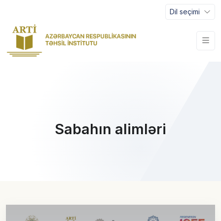
Dil seçimi
Sabahın alimləri