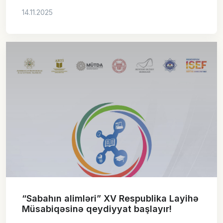
14.11.2025
“Sabahın alimləri” XV Respublika Layihə
Müsabiqəsinə qeydiyyat başlayır!