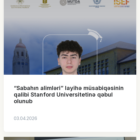
“Sabahın alimləri” layihə müsabiqəsinin
qalibi Stanford Universitetinə qəbul
olunub
03.04.2026