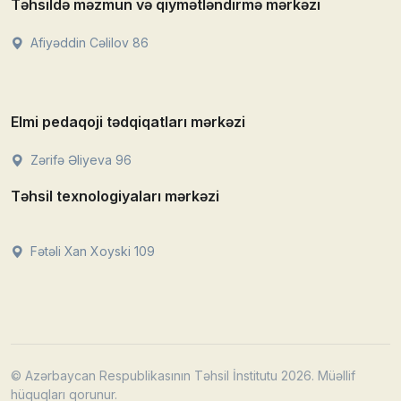
Təhsildə məzmun və qiymətləndirmə mərkəzi
Afiyəddin Cəlilov 86
Elmi pedaqoji tədqiqatları mərkəzi
Zərifə Əliyeva 96
Təhsil texnologiyaları mərkəzi
Fətəli Xan Xoyski 109
© Azərbaycan Respublikasının Təhsil İnstitutu 2026. Müəllif
hüquqları qorunur.