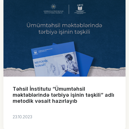
Təhsil İnstitutu “Ümumtəhsil
məktəblərində tərbiyə işinin təşkili” adlı
metodik vəsait hazırlayıb
23.10.2023