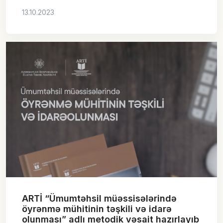
13.10.2023
ARTİ “Ümumtəhsil müəssisələrində
öyrənmə mühitinin təşkili və idarə
olunması” adlı metodik vəsait hazırlayıb