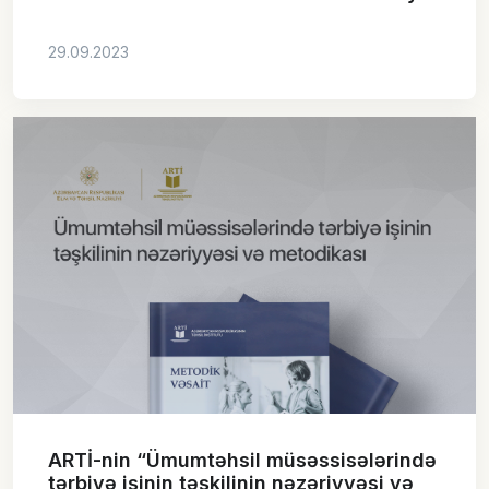
29.09.2023
ARTİ-nin “Ümumtəhsil müsəssisələrində
tərbiyə işinin təşkilinin nəzəriyyəsi və