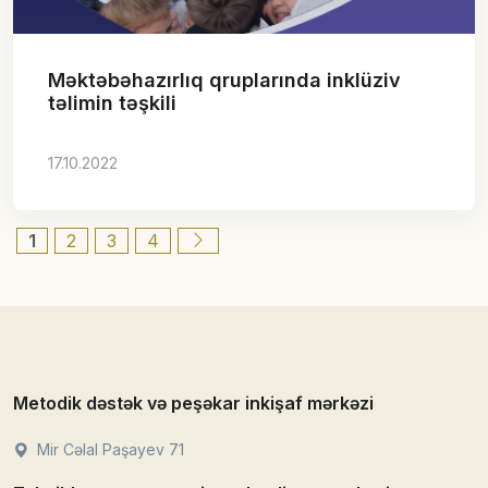
Məktəbəhazırlıq qruplarında inklüziv
təlimin təşkili
17.10.2022
1
2
3
4
Metodik dəstək və peşəkar inkişaf mərkəzi
Mir Cəlal Paşayev 71