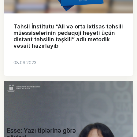
Təhsil İnstitutu “Ali və orta ixtisas təhsili
müəssisələrinin pedaqoji heyəti üçün
distant təhsilin təşkili” adlı metodik
vəsait hazırlayıb
08.09.2023