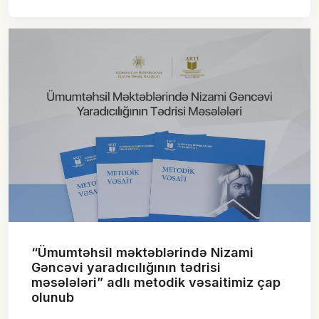
“Ümumtəhsil məktəblərində Nizami
Gəncəvi yaradıcılığının tədrisi
məsələləri” adlı metodik vəsaitimiz çap
olunub