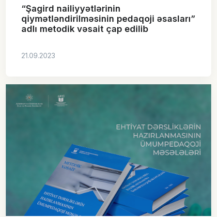
“Şagird nailiyyətlərinin
qiymətləndirilməsinin pedaqoji əsasları”
adlı metodik vəsait çap edilib
21.09.2023