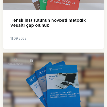
Təhsil İnstitutunun növbəti metodik
vəsaiti çap olunub
11.09.2023