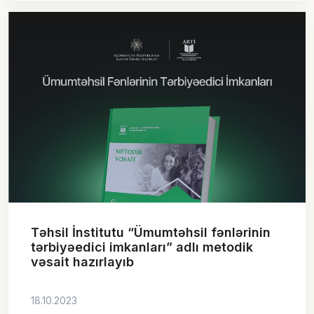
Təhsil İnstitutu “Ümumtəhsil fənlərinin
tərbiyəedici imkanları” adlı metodik
vəsait hazırlayıb
18.10.2023