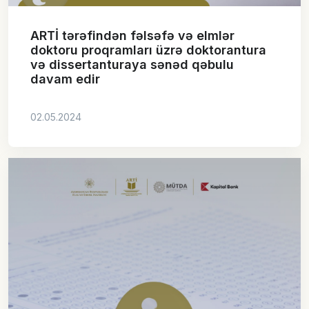
ARTİ tərəfindən fəlsəfə və elmlər
doktoru proqramları üzrə doktorantura
və dissertanturaya sənəd qəbulu
davam edir
02.05.2024