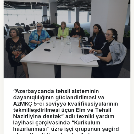
“Azərbaycanda təhsil sisteminin
dayanıqlılığının gücləndirilməsi və
AzMKÇ 5-ci səviyyə kvalifikasiyalarının
təkmilləşdirilməsi üçün Elm və Təhsil
Nazirliyinə dəstək” adlı texniki yardım
layihəsi çərçivəsində “Kurikulum
hazırlanması” üzrə işçi qrupunun şagird