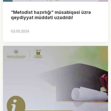
“Metodist hazırlığı” müsabiqəsi üzrə
qeydiyyat müddəti uzadıldı!
02.05.2024