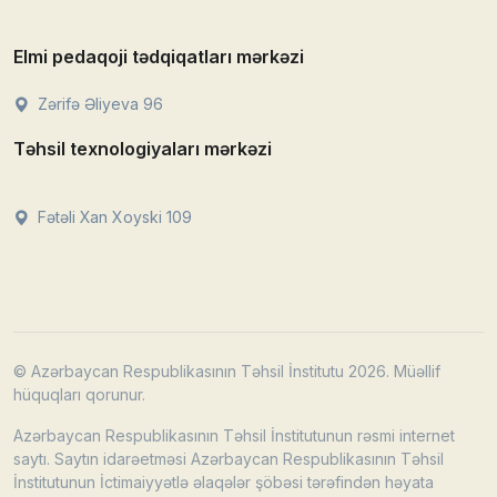
Elmi pedaqoji tədqiqatları mərkəzi
Zərifə Əliyeva 96
Təhsil texnologiyaları mərkəzi
Fətəli Xan Xoyski 109
© Azərbaycan Respublikasının Təhsil İnstitutu 2026. Müəllif
hüquqları qorunur.
Azərbaycan Respublikasının Təhsil İnstitutunun rəsmi internet
saytı. Saytın idarəetməsi Azərbaycan Respublikasının Təhsil
İnstitutunun İctimaiyyətlə əlaqələr şöbəsi tərəfindən həyata