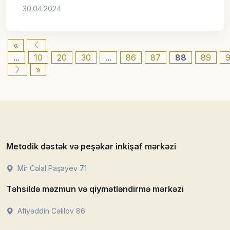
30.04.2024
«
...
10
20
30
...
86
87
88
89
»
Metodik dəstək və peşəkar inkişaf mərkəzi
Mir Cəlal Paşayev 71
Təhsildə məzmun və qiymətləndirmə mərkəzi
Afiyəddin Cəlilov 86