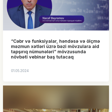
“Cəbr və funksiyalar, həndəsə və ölçmə
məzmun xətləri üzrə bəzi mövzulara aid
tapşırıq nümunələri” mövzusunda
növbəti vebinar baş tutacaq
01.05.2024