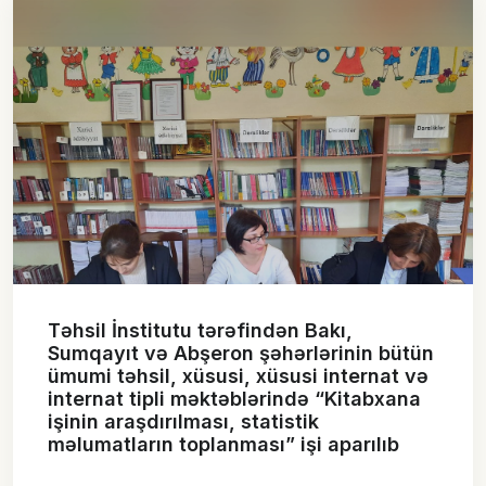
Təhsil İnstitutu tərəfindən Bakı,
Sumqayıt və Abşeron şəhərlərinin bütün
ümumi təhsil, xüsusi, xüsusi internat və
internat tipli məktəblərində “Kitabxana
işinin araşdırılması, statistik
məlumatların toplanması” işi aparılıb