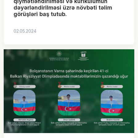
qiymətləndirilməsi və kurikulumun
dəyərləndirilməsi üzrə növbəti təlim
görüşləri baş tutub.
02.05.2024