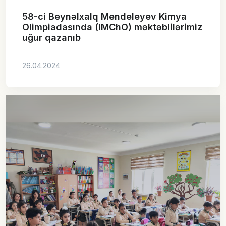
58-ci Beynəlxalq Mendeleyev Kimya
Olimpiadasında (IMChO) məktəblilərimiz
uğur qazanıb
26.04.2024