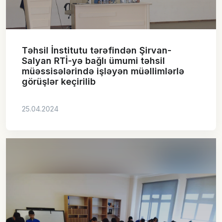
Təhsil İnstitutu tərəfindən Şirvan-
Salyan RTİ-yə bağlı ümumi təhsil
müəssisələrində işləyən müəllimlərlə
görüşlər keçirilib
25.04.2024