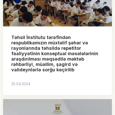
Təhsil İnstitutu tərəfindən
respublikamızın müxtəlif şəhər və
rayonlarında təhsildə repetitor
fəaliyyətinin konseptual məsələlərinin
araşdırılması məqsədilə məktəb
rəhbərliyi, müəllim, şagird və
valideynlərlə sorğu keçirilib
25.04.2024