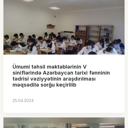
Ümumi təhsil məktəblərinin V
siniflərində Azərbaycan tarixi fənninin
tədrisi vəziyyətinin araşdırılması
məqsədilə sorğu keçirilib
25.04.2024