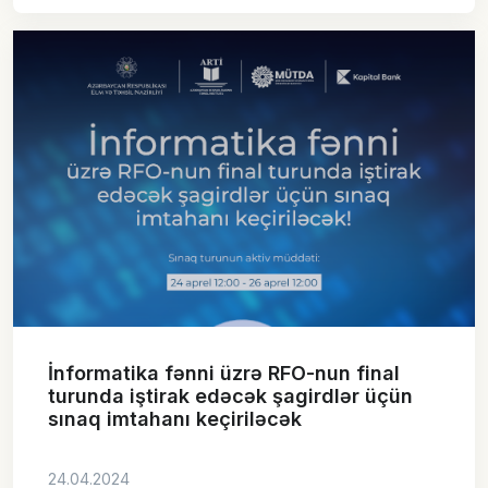
İnformatika fənni üzrə RFO-nun final
turunda iştirak edəcək şagirdlər üçün
sınaq imtahanı keçiriləcək
24.04.2024