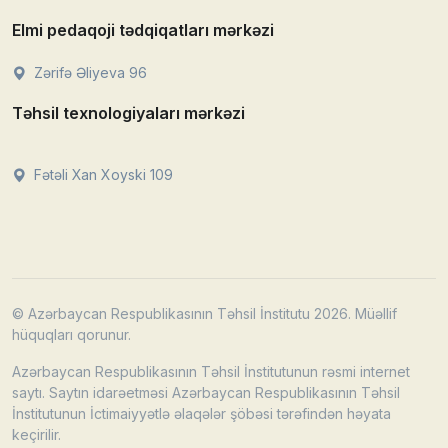
Elmi pedaqoji tədqiqatları mərkəzi
Zərifə Əliyeva 96
Təhsil texnologiyaları mərkəzi
Fətəli Xan Xoyski 109
© Azərbaycan Respublikasının Təhsil İnstitutu 2026. Müəllif
hüquqları qorunur.
Azərbaycan Respublikasının Təhsil İnstitutunun rəsmi internet
saytı. Saytın idarəetməsi Azərbaycan Respublikasının Təhsil
İnstitutunun İctimaiyyətlə əlaqələr şöbəsi tərəfindən həyata
keçirilir.