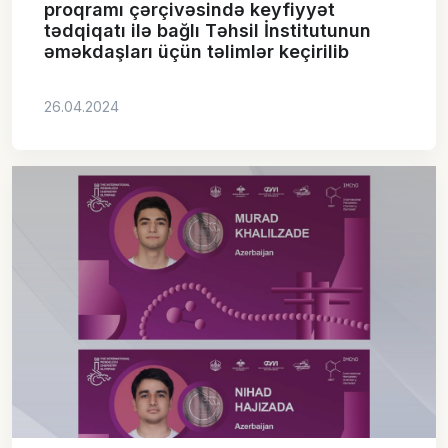
proqramı çərçivəsində keyfiyyət
tədqiqatı ilə bağlı Təhsil İnstitutunun
əməkdaşları üçün təlimlər keçirilib
26.04.2024