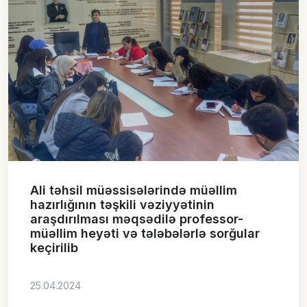
Ali təhsil müəssisələrində müəllim
hazırlığının təşkili vəziyyətinin
araşdırılması məqsədilə professor-
müəllim heyəti və tələbələrlə sorğular
keçirilib
25.04.2024