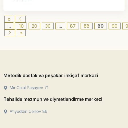
«
...
10
20
30
...
87
88
89
90
9
»
Metodik dəstək və peşəkar inkişaf mərkəzi
Mir Cəlal Paşayev 71
Təhsildə məzmun və qiymətləndirmə mərkəzi
Afiyəddin Cəlilov 86