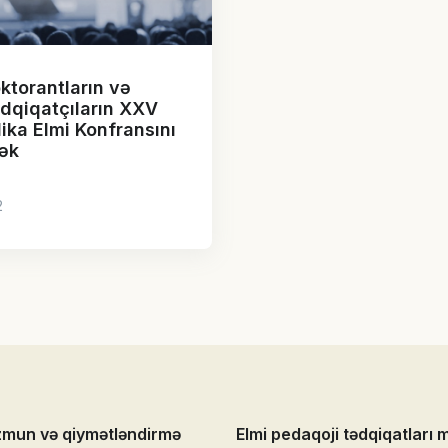
ktorantların və
dqiqatçıların XXV
ika Elmi Konfransını
ək
2
zmun və qiymətləndirmə
Elmi pedaqoji tədqiqatları 