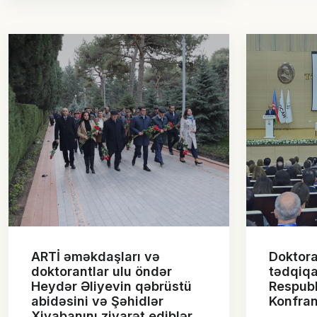
ARTİ əməkdaşları və
Doktora
doktorantlar ulu öndər
tədqiqa
Heydər Əliyevin qəbrüstü
Respubl
abidəsini və Şəhidlər
Konfrans
Xiyabanını ziyarət ediblər