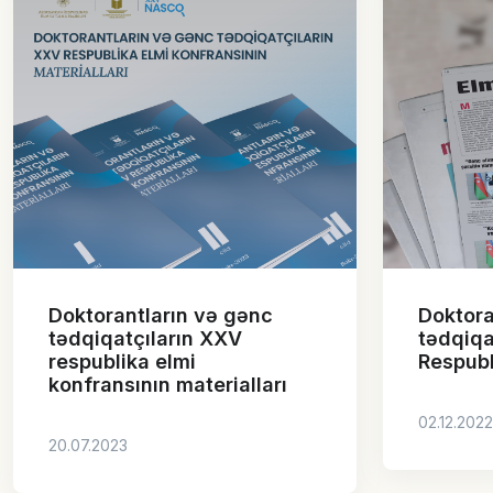
Doktorantların və gənc
Doktora
tədqiqatçıların XXV
tədqiqa
respublika elmi
Respubl
konfransının materialları
02.12.2022
20.07.2023