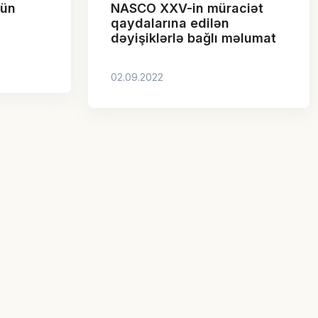
çün
NASCO XXV-in müraciət
qaydalarına edilən
dəyişiklərlə bağlı məlumat
02.09.2022