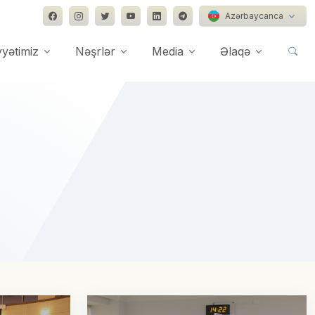
Azərbaycanca
yyətimiz
Nəşrlər
Media
Əlaqə