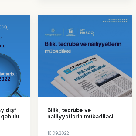
yıdış”
Bilik, təcrübə və
n qəbulu
nailiyyətlərin mübadiləsi
16.09.2022