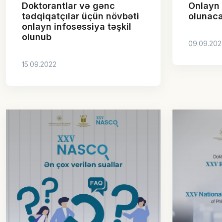
Doktorantlar və gənc
Onlayn 
tədqiqatçılar üçün növbəti
olunac
onlayn infosessiya təşkil
olunub
09.09.202
15.09.2022