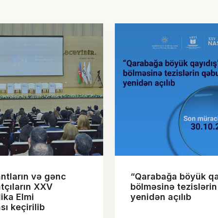
ntların və gənc
“Qarabağa böyük qa
tçıların XXV
bölməsinə tezisləri
ika Elmi
yenidən açılıb
ı keçirilib