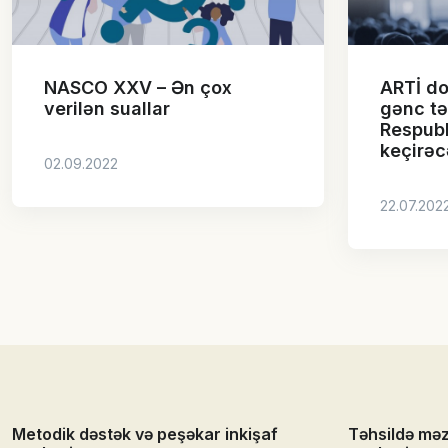
NASCO XXV – Ən çox
ARTİ do
verilən suallar
gənc tə
Respubl
keçirəc
02.09.2022
22.07.202
Metodik dəstək və peşəkar inkişaf
Təhsildə mə