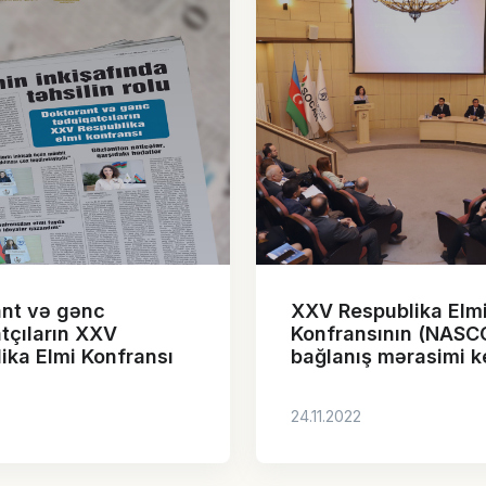
nt və gənc
XXV Respublika Elm
tçıların XXV
Konfransının (NASC
ika Elmi Konfransı
bağlanış mərasimi ke
24.11.2022