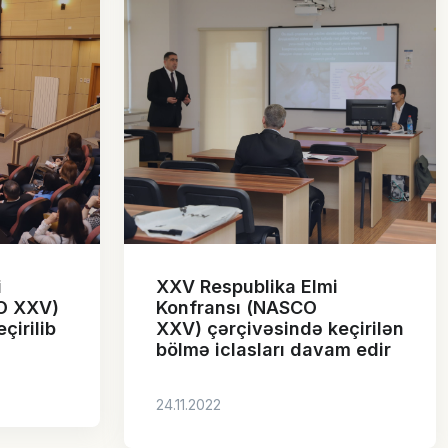
i
XXV Respublika Elmi
O XXV)
Konfransı (NASCO
çirilib
XXV) çərçivəsində keçirilən
bölmə iclasları davam edir
24.11.2022