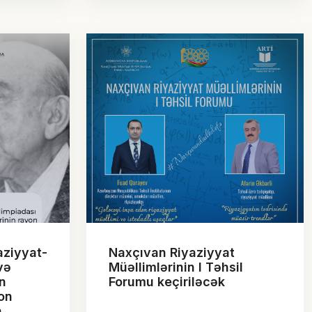
aziyyat-
Naxçıvan Riyaziyyat
və
Müəllimlərinin l Təhsil
n
Forumu keçiriləcək
on
n