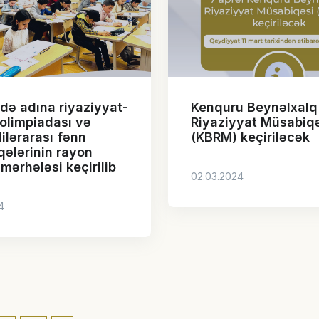
adə adına riyaziyyat-
Kenquru Beynəlxalq
olimpiadası və
Riyaziyyat Müsabiq
ilərarası fənn
(KBRM) keçiriləcək
ələrinin rayon
 mərhələsi keçirilib
02.03.2024
4