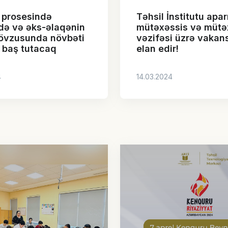
 prosesində
Təhsil İnstitutu apar
də və əks-əlaqənin
mütəxəssis və mütə
mövzusunda növbəti
vəzifəsi üzrə vakan
 baş tutacaq
elan edir!
4
14.03.2024