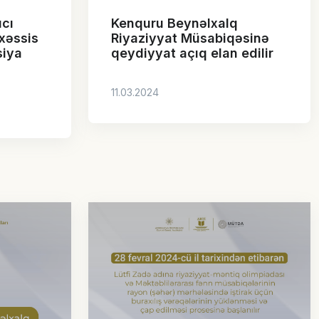
ıcı
Kenquru Beynəlxalq
xəssis
Riyaziyyat Müsabiqəsinə
siya
qeydiyyat açıq elan edilir
11.03.2024