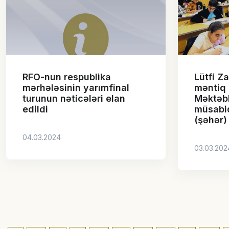
RFO-nun respublika
Lütfi Z
mərhələsinin yarımfinal
məntiq 
turunun nəticələri elan
Məktəbl
edildi
müsabiq
(şəhər)
04.03.2024
03.03.202