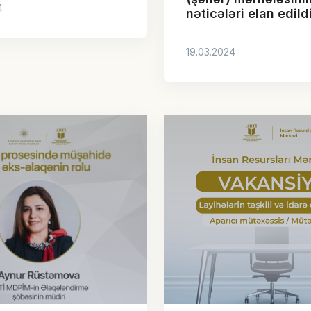
4
nəticələri elan edild
19.03.2024