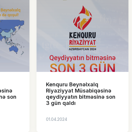
Kenquru Beynəlxalq
əsinə
Riyaziyyat Müsabiqəsinə
nə son
qeydiyyatın bitməsinə son
3 gün qaldı
01.04.2024