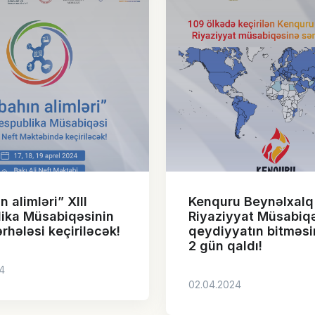
 alimləri” XIII
Kenquru Beynəlxalq
ika Müsabiqəsinin
Riyaziyyat Müsabiq
ərhələsi keçiriləcək!
qeydiyyatın bitməsi
2 gün qaldı!
4
02.04.2024