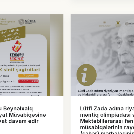
u Beynəlxalq
Lütfi Zadə adına riy
yat Müsabiqəsinə
məntiq olimpiadası 
yat davam edir
Məktəblilərarası fən
müsabiqələrinin ray
(şəhər) mərhələsini