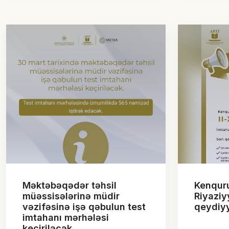
Məktəbəqədər təhsil
Kenqur
müəssisələrinə müdir
Riyaziy
vəzifəsinə işə qəbulun test
qeydiy
imtahanı mərhələsi
keçiriləcək