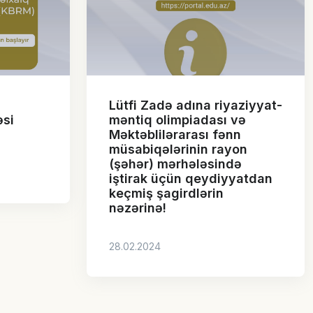
Lütfi Zadə adına riyaziyyat-
əsi
məntiq olimpiadası və
Məktəblilərarası fənn
müsabiqələrinin rayon
(şəhər) mərhələsində
iştirak üçün qeydiyyatdan
keçmiş şagirdlərin
nəzərinə!
28.02.2024