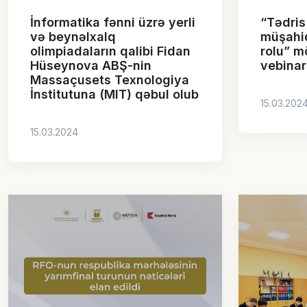
İnformatika fənni üzrə yerli
“Tədris
və beynəlxalq
müşahi
olimpiadaların qalibi Fidan
rolu” 
Hüseynova ABŞ-nin
vebinar
Massaçusets Texnologiya
İnstitutuna (MIT) qəbul olub
15.03.202
15.03.2024