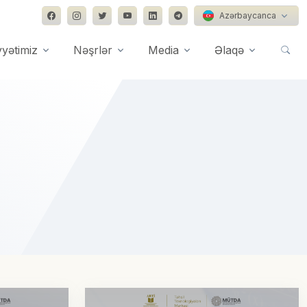
Azərbaycanca
yyətimiz
Nəşrlər
Media
Əlaqə