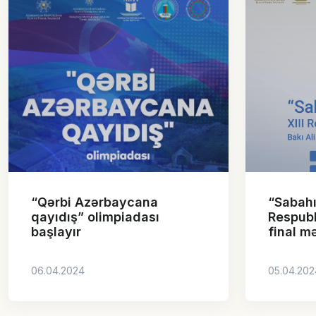
“Qərbi Azərbaycana
“Sabahın
qayıdış” olimpiadası
Respubl
başlayır
final m
06.04.2024
05.04.202