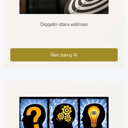
Diqqətin idarə edilməsi
İlkin baxış