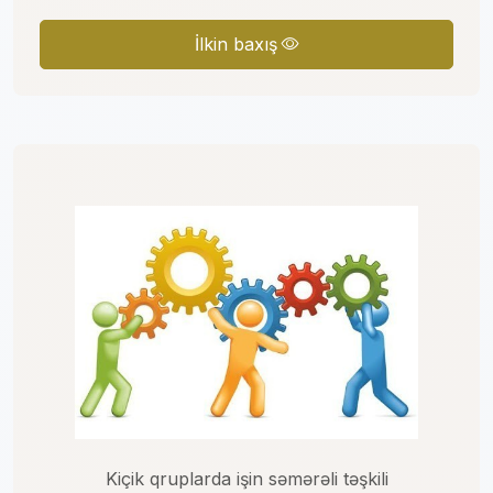
İlkin baxış
Kiçik qruplarda işin səmərəli təşkili