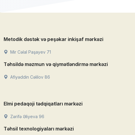
Metodik dəstək və peşəkar inkişaf mərkəzi
Mir Cəlal Paşayev 71
Təhsildə məzmun və qiymətləndirmə mərkəzi
Afiyəddin Cəlilov 86
Elmi pedaqoji tədqiqatları mərkəzi
Zərifə Əliyeva 96
Təhsil texnologiyaları mərkəzi