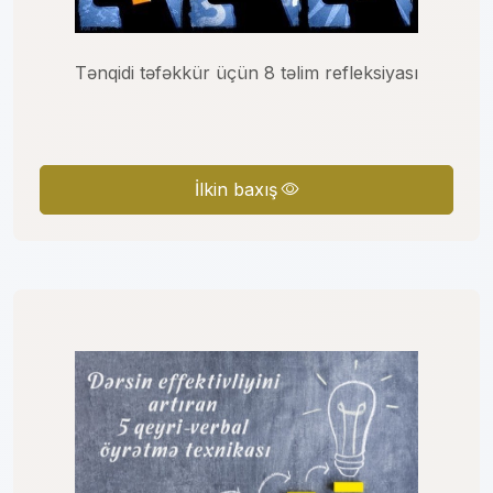
Tənqidi təfəkkür üçün 8 təlim refleksiyası
İlkin baxış