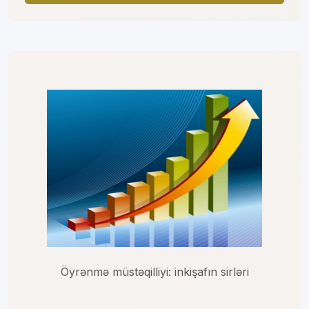
Öyrənmə müstəqilliyi: inkişafın sirləri