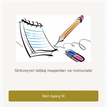
Sinkveynin tətbiqi məqamları və nümunələr
İlkin baxış