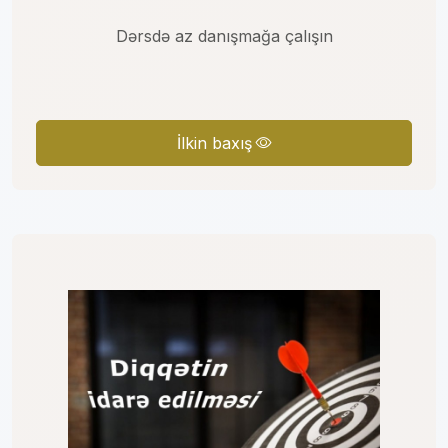
Dərsdə az danışmağa çalışın
İlkin baxış