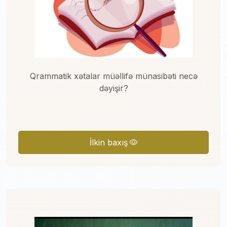
Qrammatik xətalar müəllifə münasibəti necə
dəyişir?
İlkin baxış