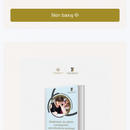
İlkin baxış