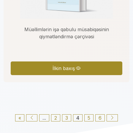
Müəllimlərin işə qəbulu müsabiqəsinin
qiymətləndirmə çərçivəsi
İlkin baxış
«
...
2
3
4
5
6