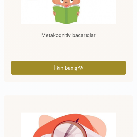
Metakoqnitiv bacarıqlar
İlkin baxış