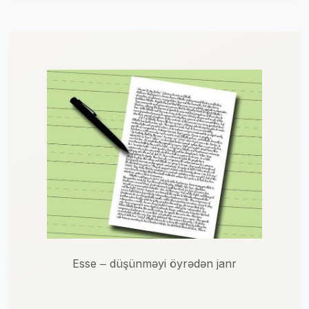
Esse ‒ düşünməyi öyrədən janr