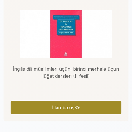
İngilis dili müəllimləri üçün: birinci mərhələ üçün
lüğət dərsləri (II fəsil)
İlkin baxış